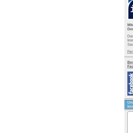
Mit
De
Das
Imm
Sac
Fer
Bes
Fa
Uns
Imm