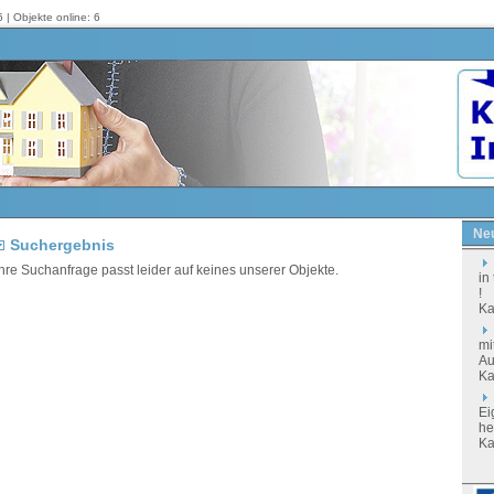
 | Objekte online: 6
Neu
Suchergebnis
hre Suchanfrage passt leider auf keines unserer Objekte.
in
!
Ka
mi
Au
Ka
Ei
he
Ka