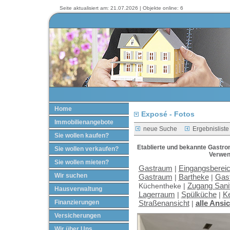
Seite aktualisiert am: 21.07.2026 | Objekte online: 6
Home
Exposé - Fotos
Immobilienangebote
neue Suche
Ergebnisliste
Sie wollen kaufen?
Etablierte und bekannte Gastro
Sie wollen verkaufen?
Verwen
Sie wollen mieten?
Gastraum
Eingangsberei
|
Wir suchen
Gastraum
Bartheke
Gas
|
|
Zugang Sani
Küchentheke |
Hausverwaltung
Lagerraum
Spülküche
Ke
|
|
Finanzierungen
Straßenansicht
alle Ansi
|
Versicherungen
Wir über Uns