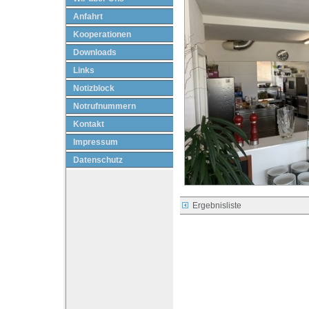
Anfahrt
Kooperationen
Downloads
Links
Notizblock
Notrufnummern
Kontakt
Impressum
Datenschutz
Ergebnisliste