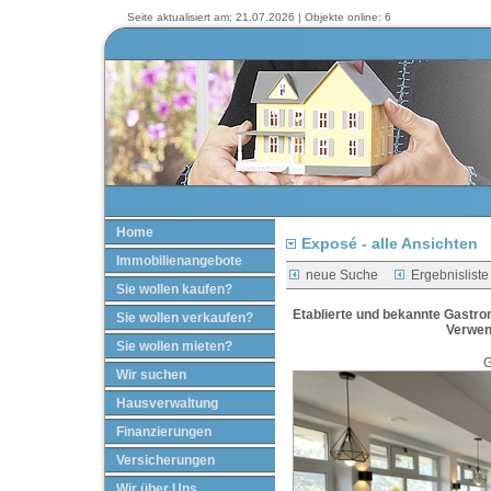
Seite aktualisiert am: 21.07.2026 | Objekte online: 6
Home
Exposé - alle Ansichten
Immobilienangebote
neue Suche
Ergebnisliste
Sie wollen kaufen?
Etablierte und bekannte Gastro
Sie wollen verkaufen?
Verwen
Sie wollen mieten?
G
Wir suchen
Hausverwaltung
Finanzierungen
Versicherungen
Wir über Uns