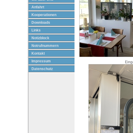
Anfahrt
Kooperationen
Downloads
Links
Notizblock
Notrufnummern
Kontakt
Impressum
Eing
Datenschutz