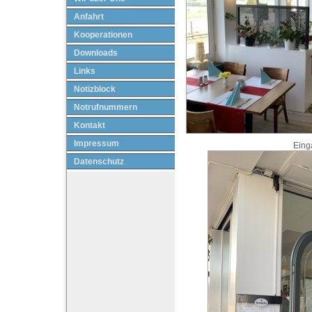
Anfahrt
Kooperationen
Downloads
Links
Notizblock
Notrufnummern
Kontakt
Impressum
Eing
Datenschutz