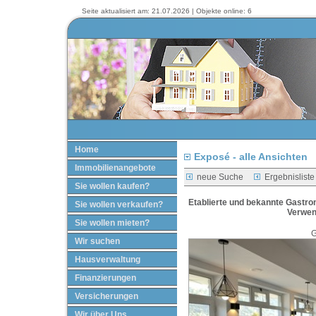
Seite aktualisiert am: 21.07.2026 | Objekte online: 6
Home
Exposé - alle Ansichten
Immobilienangebote
neue Suche
Ergebnisliste
Sie wollen kaufen?
Etablierte und bekannte Gastro
Sie wollen verkaufen?
Verwen
Sie wollen mieten?
G
Wir suchen
Hausverwaltung
Finanzierungen
Versicherungen
Wir über Uns