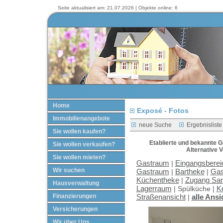
Seite aktualisiert am: 21.07.2026 | Objekte online: 6
Home
Exposé - Fotos
Immobilienangebote
neue Suche
Ergebnisliste
Sie wollen kaufen?
Etablierte und bekannte 
Sie wollen verkaufen?
Alternative 
Sie wollen mieten?
Gastraum
Eingangsberei
|
Wir suchen
Gastraum
Bartheke
Gas
|
|
Küchentheke
Zugang San
|
Hausverwaltung
Lagerraum
Ke
|
Spülküche |
Finanzierungen
Straßenansicht
alle Ansi
|
Versicherungen
Wir über Uns