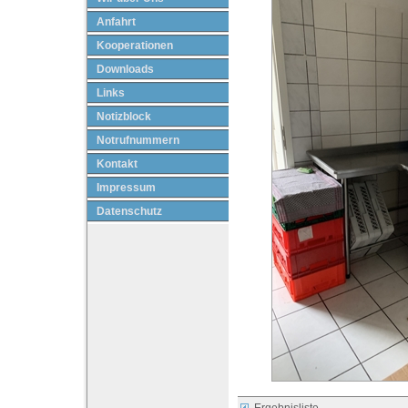
Anfahrt
Kooperationen
Downloads
Links
Notizblock
Notrufnummern
Kontakt
Impressum
Datenschutz