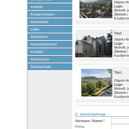
Objekt-Nr
Lage:
Anfahrt
Wohnfl. (c
Kooperationen
Zimmer:
Kaufprei
Downloads
Links
Titel:
Notizblock
Objekt-Nr
Lage:
Notrufnummern
Wohnfl. (c
Zimmer:
Kontakt
Kaufprei
Impressum
Datenschutz
Titel:
Objekt-Nr
Lage:
Wohnfl. (c
Zimmer:
Kaufprei
Sammelanfrage
Vorname / Name:*
Firma: