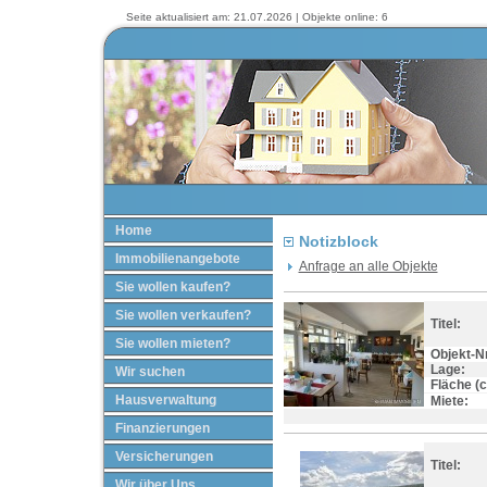
Seite aktualisiert am: 21.07.2026 | Objekte online: 6
Home
Notizblock
Immobilienangebote
Anfrage an alle Objekte
Sie wollen kaufen?
Sie wollen verkaufen?
Titel:
Sie wollen mieten?
Objekt-Nr
Lage:
Wir suchen
Fläche (ca
Hausverwaltung
Miete:
Finanzierungen
Versicherungen
Titel:
Wir über Uns