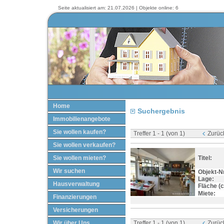
Seite aktualisiert am: 21.07.2026 | Objekte online: 6
Home
Suchergebnis
Immobilienangebote
Sie wollen kaufen?
Treffer 1 - 1 (von 1)
Zurüc
Sie wollen verkaufen?
Sie wollen mieten?
Titel:
Wir suchen
Objekt-Nr
Lage:
Hausverwaltung
Fläche (ca
Miete:
Finanzierungen
Versicherungen
Wir über Uns
Treffer 1 - 1 (von 1)
Zurüc