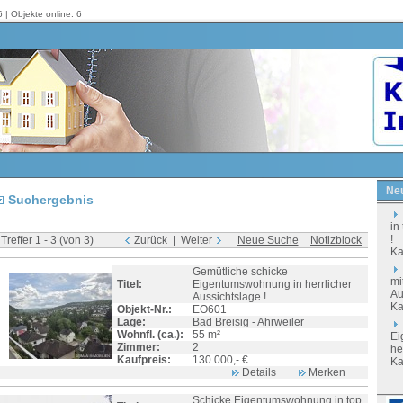
 | Objekte online: 6
Neu
Suchergebnis
in
!
reffer 1 - 3 (von 3)
Zurück |
Weiter
Neue Suche
Notizblock
Ka
Gemütliche schicke
mi
Titel:
Eigentumswohnung in herrlicher
Au
Aussichtslage !
Ka
Objekt-Nr.:
EO601
Lage:
Bad Breisig - Ahrweiler
Wohnfl. (ca.):
55 m²
Ei
Zimmer:
2
he
Kaufpreis:
130.000,- €
Ka
Details
Merken
Schicke Eigentumswohnung in top