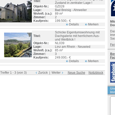
Titel:
Zustand in zentraler Lage !
Objekt-Nr.:
GZ028
Lage:
Bad Breisig - Ahrweiler
Wohnfl. (ca.):
89 m²
Zimmer:
2
Kaufpreis:
199.500,- €
Mit
Details
Merken
De
Das
Schicke Eigentumswohnung mit
Imm
Titel:
Dachgalerie mit herrlichem Aus-
Sac
und Weitblick !
Objekt-Nr.:
NL039
Fer
Lage:
Linz am Rhein - Neuwied
Wohnfl. (ca.):
85 m²
Zimmer:
3
Bes
Kaufpreis:
249.000,- €
Fa
Details
Merken
reffer 1 - 3 (von 3)
Zurück |
Weiter
Neue Suche
Notizblock
Uns
Imm