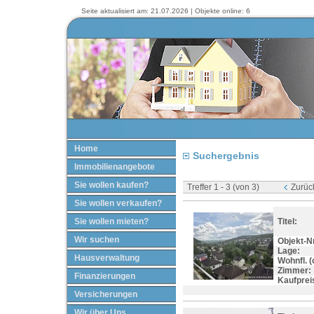
Seite aktualisiert am: 21.07.2026 | Objekte online: 6
Home
Suchergebnis
Immobilienangebote
Sie wollen kaufen?
Treffer 1 - 3 (von 3)
Zurüc
Sie wollen verkaufen?
Sie wollen mieten?
Titel:
Wir suchen
Objekt-Nr
Lage:
Hausverwaltung
Wohnfl. (c
Zimmer:
Finanzierungen
Kaufprei
Versicherungen
Wir über Uns