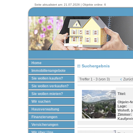
Seite aktualisiert am: 21.07.2026 | Objekte online: 6
Home
Suchergebnis
Immobilienangebote
Sie wollen kaufen?
Treffer 1 - 3 (von 3)
Zurüc
Sie wollen verkaufen?
Sie wollen mieten?
Titel:
Wir suchen
Objekt-Nr
Lage:
Hausverwaltung
Wohnfl. (c
Zimmer:
Finanzierungen
Kaufprei
Versicherungen
Wir über Uns