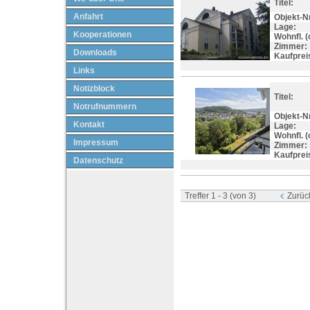
Titel:
Anfahrt
Objekt-Nr
Lage:
Kooperationen
Wohnfl. (c
Zimmer:
Downloads
Kaufprei
Links
Notizblock
Titel:
Notrufnummern
Objekt-Nr
Kontakt
Lage:
Wohnfl. (c
Impressum
Zimmer:
Kaufprei
Datenschutz
Treffer 1 - 3 (von 3)
Zurüc