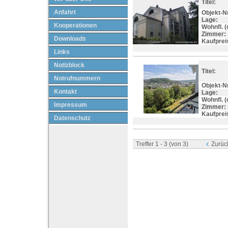
Titel:
Anfahrt
Objekt-Nr
Lage:
Kooperationen
Wohnfl. (c
Zimmer:
Downloads
Kaufprei
Links
Notizblock
Titel:
Notrufnummern
Objekt-Nr
Kontakt
Lage:
Wohnfl. (c
Impressum
Zimmer:
Kaufprei
Datenschutz
Treffer 1 - 3 (von 3)
Zurüc