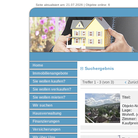
Seite aktualisiert am: 21.07.2026 | Objekte online: 6
Home
Suchergebnis
Immobilienangebote
Sie wollen kaufen?
Treffer 1 - 3 (von 3)
Zurüc
Sie wollen verkaufen?
Sie wollen mieten?
Titel:
Wir suchen
Objekt-Nr
Lage:
Hausverwaltung
Wohnfl. (c
Zimmer:
Finanzierungen
Kaufprei
Versicherungen
Wir über Uns