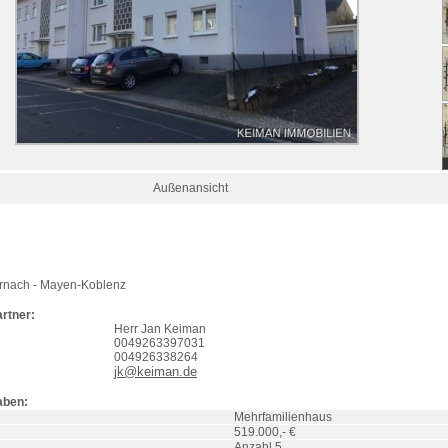
Außenansicht
rnach
- Mayen-Koblenz
rtner:
Herr Jan Keiman
0049263397031
004926338264
jk@keiman.de
aben:
Mehrfamilienhaus
519.000,- €
Anzahl 5