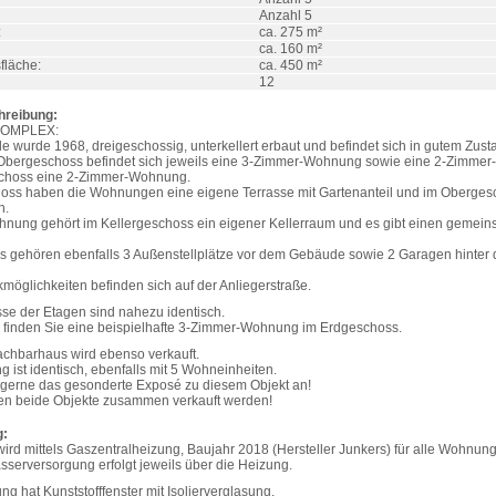
Anzahl 5
:
ca. 275 m²
ca. 160 m²
fläche:
ca. 450 m²
12
hreibung:
OMPLEX:
 wurde 1968, dreigeschossig, unterkellert erbaut und befindet sich in gutem Zust
 Obergeschoss befindet sich jeweils eine 3-Zimmer-Wohnung sowie eine 2-Zimme
choss eine 2-Zimmer-Wohnung.
oss haben die Wohnungen eine eigene Terrasse mit Gartenanteil und im Oberges
n.
hnung gehört im Kellergeschoss ein eigener Kellerraum und es gibt einen gemeins
 gehören ebenfalls 3 Außenstellplätze vor dem Gebäude sowie 2 Garagen hinter
möglichkeiten befinden sich auf der Anliegerstraße.
sse der Etagen sind nahezu identisch.
s finden Sie eine beispielhafte 3-Zimmer-Wohnung im Erdgeschoss.
achbarhaus wird ebenso verkauft.
ng ist identisch, ebenfalls mit 5 Wohneinheiten.
 gerne das gesonderte Exposé zu diesem Objekt an!
n beide Objekte zusammen verkauft werden!
g:
ird mittels Gaszentralheizung, Baujahr 2018 (Hersteller Junkers) für alle Wohnun
serversorgung erfolgt jeweils über die Heizung.
 hat Kunststofffenster mit Isolierverglasung.