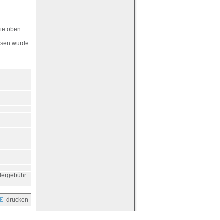
die oben
ssen wurde.
klergebühr
drucken