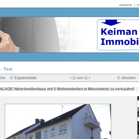
startseite
|
i
- Text
che
Ergebnisliste
< (1 von
1
) >
drucken
LAGE! Mehrfamilienhaus mit 5 Wohneinheiten in Miesenheim zu verkaufen!