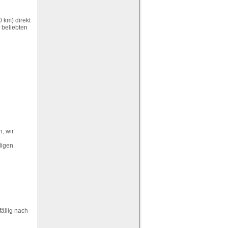
 km) direkt
 beliebten
, wir
digen
fällig nach