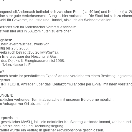
ungenstadt Andernach befindet sich zwischen Bonn (ca. 40 km) und Koblenz (ca. 20
ne sehr gute Verkehrserschließung ist hier vorhanden. Die Stadt hat sich zu einem
ohl für Gewerbe, Industrie und Handel, als auch als Wohnort etabliert.
befindet sich im Andernacher Vorort Miesenheim.
t von hier aus in 5 Autominuten zu erreichen.
ngaben:
 Energieverbrauchsausweis vor.
ltig bis 25.3.2036.
erbrauch beträgt 156.20 kwh/(m²*a).
 Energieträger der Heizung ist Gas.
des Objekts lt. Energieausweis ist 1968.
ffizienzklasse ist E.
hr?
 noch heute ihr persönliches Exposé an und vereinbaren einen Besichtigungstermin
 gerne!
CHRIFTLICHE Anfragen über das Kontaktformular oder per E-Mail mit ihren vollstän
n!
UNGEN:
cklicher vorheriger Terminabsprache mit unserem Büro gerne möglich.
on Anfragen vor Ort abzusehen!
erprovision:
. gesetzlicher MwSt.), falls ein notarieller Kaufvertrag zustande kommt, zahlbar und 
sunterzeichnung und Rechnungslegung.
käufer wurde ein Vertrag in gleicher Provisionshöhe geschlossen.