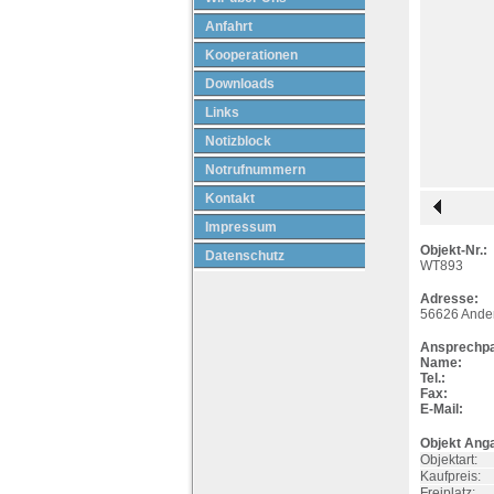
Anfahrt
Kooperationen
Downloads
Links
Notizblock
Notrufnummern
Kontakt
Impressum
Objekt-Nr.:
Datenschutz
WT893
Adresse:
56626
Ande
Ansprechpa
Name:
Tel.:
Fax:
E-Mail:
Objekt Ang
Objektart:
Kaufpreis:
Freiplatz: