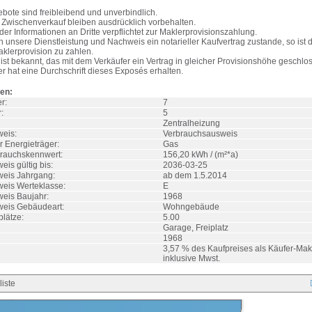
bote sind freibleibend und unverbindlich.
e Zwischenverkauf bleiben ausdrücklich vorbehalten.
er Informationen an Dritte verpflichtet zur Maklerprovisionszahlung.
unsere Dienstleistung und Nachweis ein notarieller Kaufvertrag zustande, so ist 
klerprovision zu zahlen.
ist bekannt, das mit dem Verkäufer ein Vertrag in gleicher Provisionshöhe geschlo
r hat eine Durchschrift dieses Exposés erhalten.
en:
r:
7
:
5
Zentralheizung
eis:
Verbrauchsausweis
r Energieträger:
Gas
rauchskennwert:
156,20 kWh / (m²*a)
is gültig bis:
2036-03-25
eis Jahrgang:
ab dem 1.5.2014
eis Werteklasse:
E
eis Baujahr:
1968
weis Gebäudeart:
Wohngebäude
plätze:
5.00
Garage, Freiplatz
1968
3,57 % des Kaufpreises als Käufer-Ma
inklusive Mwst.
liste