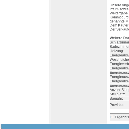
Unsere Ange
Irrtum sowi
Weitergabe d
Kommt durch 
genannte Ma
Dem Käufer 
Der Verkäufe
Weitere Dat
Schlafzimme
Badezimmer
Heizung:
Energieausw
Wesentliche
Energieverb
Energieauswe
Energieausw
Energieausw
Energieausw
Energieaus
Anzahl Stell
Stellplatz:
Baujahr:
Provision:
Ergebnis