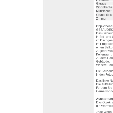
Garage:
Wohnfläche
Nutzfläche:
Grundstücks
Zimmer:
Objektbesc
GEBÄUDEK
Das Gebäude
In Erd- und
im Dachges
Im Erdgesch
einen Balko
Zu jeder Wo
Kellerraum.
Zu dem Haus
Gebäude.
Weitere Park
Die Grundri
In den Foto
Das linke N
Die Aufteilu
Fordern Sie
Gerne könne
Ausstattun
Das Objekt w
die Warmwas
Jede Wohnung