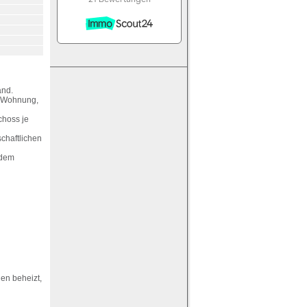
and.
r-Wohnung,
choss je
chaftlichen
 dem
gen beheizt,