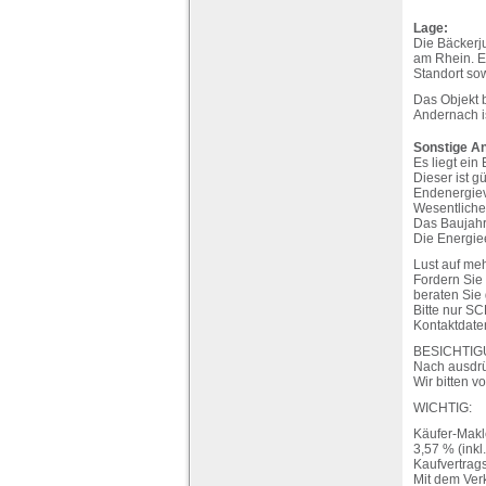
Lage:
Die Bäckerj
am Rhein. Ei
Standort sow
Das Objekt 
Andernach is
Sonstige A
Es liegt ein
Dieser ist gü
Endenergiev
Wesentlicher
Das Baujahr 
Die Energiee
Lust auf me
Fordern Sie
beraten Sie
Bitte nur S
Kontaktdate
BESICHTIG
Nach ausdrü
Wir bitten v
WICHTIG:
Käufer-Makl
3,57 % (inkl
Kaufvertrag
Mit dem Ver