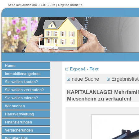
Seite aktualisiert am: 21.07.2026 | Objekte online: 6
Home
Exposé - Text
Immobilienangebote
neue Suche
Ergebnislis
Sie wollen kaufen?
Sie wollen verkaufen?
KAPITALANLAGE! Mehrfamili
Miesenheim zu verkaufen!
Sie wollen mieten?
Wir suchen
Hausverwaltung
Finanzierungen
Versicherungen
Wir über Uns