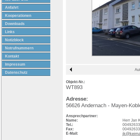
Anfahrt
Kooperationen
Downloads
Links
Notizblock
Notrufnummern
Kontakt
Impressum
Au
Datenschutz
Objekt-Nr.:
WT893
Adresse:
56626
Andernach
- Mayen-Kobl
Ansprechpartner:
Name:
Herr Jan 
Tel.:
00492633
Fax:
00492633
E-Mail:
jk@keima