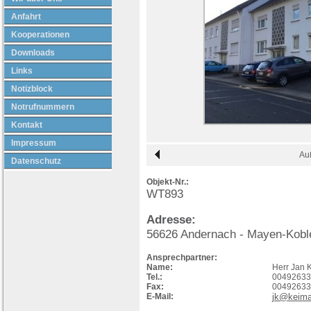
Anfahrt
Kooperationen
Downloads
Links
Notizblock
Notrufnummern
Kontakt
Impressum
Au
Datenschutz
Objekt-Nr.:
WT893
Adresse:
56626
Andernach
- Mayen-Kobl
Ansprechpartner:
Name:
Herr Jan 
Tel.:
00492633
Fax:
00492633
E-Mail:
jk@keima