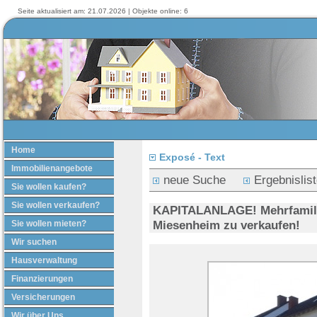
Seite aktualisiert am: 21.07.2026 | Objekte online: 6
Home
Exposé - Text
Immobilienangebote
neue Suche
Ergebnislis
Sie wollen kaufen?
Sie wollen verkaufen?
KAPITALANLAGE! Mehrfamili
Miesenheim zu verkaufen!
Sie wollen mieten?
Wir suchen
Hausverwaltung
Finanzierungen
Versicherungen
Wir über Uns