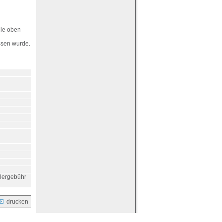
die oben
ssen wurde.
klergebühr
drucken