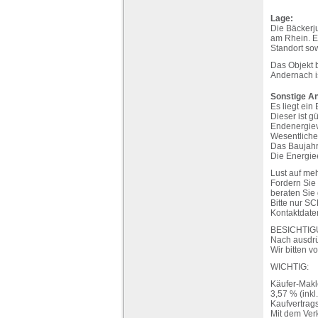
Lage:
Die Bäckerj
am Rhein. Ei
Standort sow
Das Objekt 
Andernach is
Sonstige A
Es liegt ein
Dieser ist gü
Endenergiev
Wesentlicher
Das Baujahr 
Die Energiee
Lust auf me
Fordern Sie
beraten Sie
Bitte nur S
Kontaktdate
BESICHTIG
Nach ausdrü
Wir bitten v
WICHTIG:
Käufer-Makl
3,57 % (inkl
Kaufvertrag
Mit dem Ver