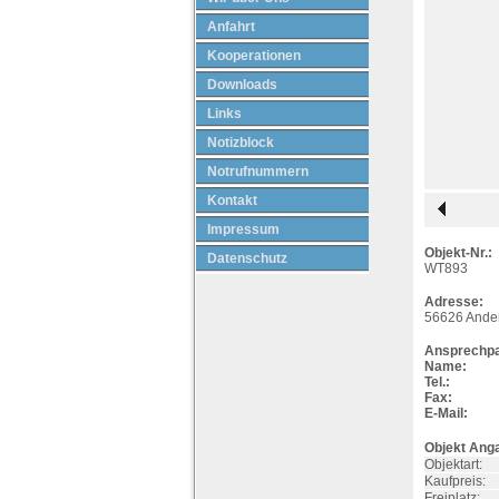
Anfahrt
Kooperationen
Downloads
Links
Notizblock
Notrufnummern
Kontakt
Impressum
Objekt-Nr.:
Datenschutz
WT893
Adresse:
56626
Ande
Ansprechpa
Name:
Tel.:
Fax:
E-Mail:
Objekt Ang
Objektart:
Kaufpreis:
Freiplatz: