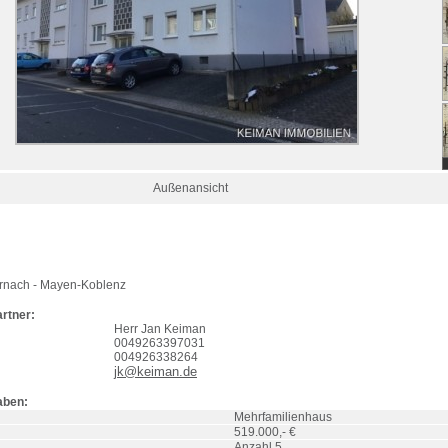
Außenansicht
rnach
- Mayen-Koblenz
rtner:
Herr Jan Keiman
0049263397031
004926338264
jk@keiman.de
aben:
Mehrfamilienhaus
519.000,- €
Anzahl 5