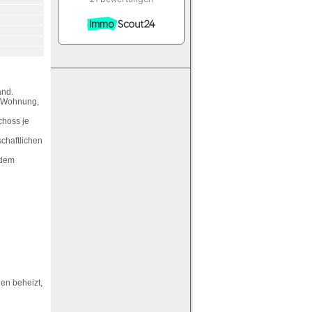
and.
r-Wohnung,
choss je
chaftlichen
 dem
gen beheizt,