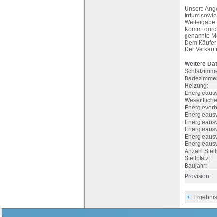
Unsere Ange
Irrtum sowi
Weitergabe d
Kommt durch 
genannte Ma
Dem Käufer 
Der Verkäufe
Weitere Dat
Schlafzimme
Badezimmer
Heizung:
Energieausw
Wesentliche
Energieverb
Energieauswe
Energieausw
Energieausw
Energieausw
Energieaus
Anzahl Stell
Stellplatz:
Baujahr:
Provision:
Ergebnis