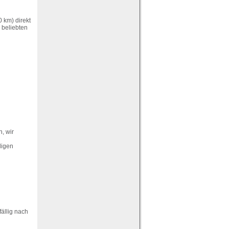
 km) direkt
 beliebten
, wir
digen
fällig nach