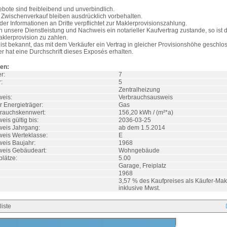
bote sind freibleibend und unverbindlich.
e Zwischenverkauf bleiben ausdrücklich vorbehalten.
er Informationen an Dritte verpflichtet zur Maklerprovisionszahlung.
unsere Dienstleistung und Nachweis ein notarieller Kaufvertrag zustande, so ist 
klerprovision zu zahlen.
ist bekannt, das mit dem Verkäufer ein Vertrag in gleicher Provisionshöhe geschlo
r hat eine Durchschrift dieses Exposés erhalten.
en:
r:
7
:
5
Zentralheizung
eis:
Verbrauchsausweis
r Energieträger:
Gas
rauchskennwert:
156,20 kWh / (m²*a)
is gültig bis:
2036-03-25
eis Jahrgang:
ab dem 1.5.2014
eis Werteklasse:
E
eis Baujahr:
1968
weis Gebäudeart:
Wohngebäude
plätze:
5.00
Garage, Freiplatz
1968
3,57 % des Kaufpreises als Käufer-Ma
inklusive Mwst.
liste