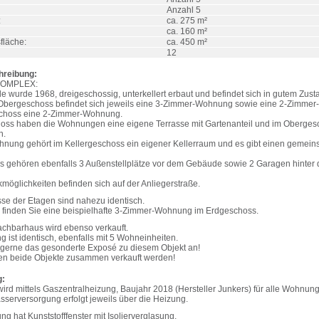
Anzahl 5
:
ca. 275 m²
ca. 160 m²
fläche:
ca. 450 m²
12
hreibung:
OMPLEX:
 wurde 1968, dreigeschossig, unterkellert erbaut und befindet sich in gutem Zust
 Obergeschoss befindet sich jeweils eine 3-Zimmer-Wohnung sowie eine 2-Zimme
choss eine 2-Zimmer-Wohnung.
oss haben die Wohnungen eine eigene Terrasse mit Gartenanteil und im Oberges
n.
hnung gehört im Kellergeschoss ein eigener Kellerraum und es gibt einen gemeins
 gehören ebenfalls 3 Außenstellplätze vor dem Gebäude sowie 2 Garagen hinter
möglichkeiten befinden sich auf der Anliegerstraße.
sse der Etagen sind nahezu identisch.
s finden Sie eine beispielhafte 3-Zimmer-Wohnung im Erdgeschoss.
achbarhaus wird ebenso verkauft.
ng ist identisch, ebenfalls mit 5 Wohneinheiten.
 gerne das gesonderte Exposé zu diesem Objekt an!
n beide Objekte zusammen verkauft werden!
g:
ird mittels Gaszentralheizung, Baujahr 2018 (Hersteller Junkers) für alle Wohnun
serversorgung erfolgt jeweils über die Heizung.
 hat Kunststofffenster mit Isolierverglasung.