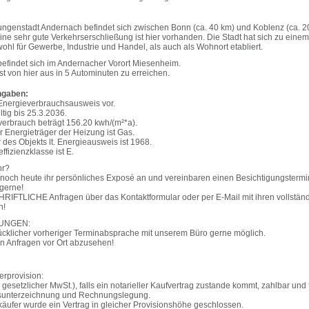
ungenstadt Andernach befindet sich zwischen Bonn (ca. 40 km) und Koblenz (ca. 20
ne sehr gute Verkehrserschließung ist hier vorhanden. Die Stadt hat sich zu einem
ohl für Gewerbe, Industrie und Handel, als auch als Wohnort etabliert.
befindet sich im Andernacher Vorort Miesenheim.
t von hier aus in 5 Autominuten zu erreichen.
ngaben:
 Energieverbrauchsausweis vor.
ltig bis 25.3.2036.
erbrauch beträgt 156.20 kwh/(m²*a).
 Energieträger der Heizung ist Gas.
des Objekts lt. Energieausweis ist 1968.
ffizienzklasse ist E.
hr?
 noch heute ihr persönliches Exposé an und vereinbaren einen Besichtigungstermin
 gerne!
CHRIFTLICHE Anfragen über das Kontaktformular oder per E-Mail mit ihren vollstän
n!
UNGEN:
cklicher vorheriger Terminabsprache mit unserem Büro gerne möglich.
on Anfragen vor Ort abzusehen!
erprovision:
. gesetzlicher MwSt.), falls ein notarieller Kaufvertrag zustande kommt, zahlbar und 
sunterzeichnung und Rechnungslegung.
käufer wurde ein Vertrag in gleicher Provisionshöhe geschlossen.