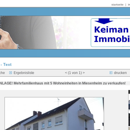
startseite
|
i
- Text
che
Ergebnisliste
< (1 von
1
) >
drucken
LAGE! Mehrfamilienhaus mit 5 Wohneinheiten in Miesenheim zu verkaufen!