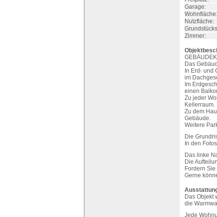
Garage:
Wohnfläche
Nutzfläche:
Grundstücks
Zimmer:
Objektbesc
GEBÄUDEK
Das Gebäude
In Erd- und
im Dachges
Im Erdgesch
einen Balko
Zu jeder Wo
Kellerraum.
Zu dem Haus
Gebäude.
Weitere Park
Die Grundri
In den Foto
Das linke N
Die Aufteilu
Fordern Sie
Gerne könne
Ausstattun
Das Objekt w
die Warmwas
Jede Wohnung