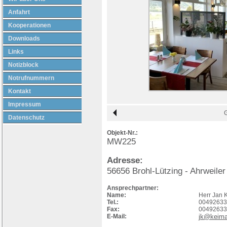
Anfahrt
Kooperationen
Downloads
Links
Notizblock
Notrufnummern
Kontakt
Impressum
Datenschutz
Objekt-Nr.:
MW225
Adresse:
56656
Brohl-Lützing
- Ahrweiler
Ansprechpartner:
Name:
Herr Jan 
Tel.:
00492633
Fax:
00492633
E-Mail:
jk@keima