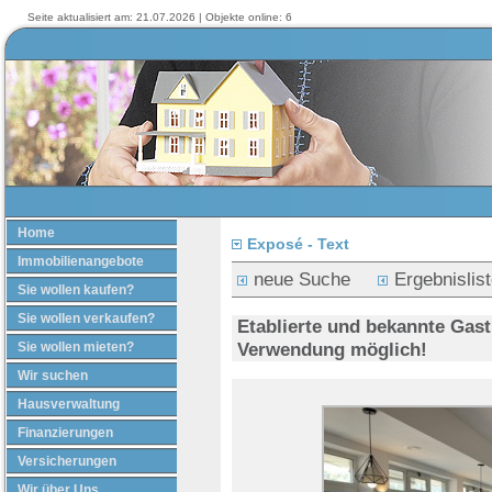
Seite aktualisiert am: 21.07.2026 | Objekte online: 6
Home
Exposé - Text
Immobilienangebote
neue Suche
Ergebnislis
Sie wollen kaufen?
Sie wollen verkaufen?
Etablierte und bekannte Gast
Verwendung möglich!
Sie wollen mieten?
Wir suchen
Hausverwaltung
Finanzierungen
Versicherungen
Wir über Uns