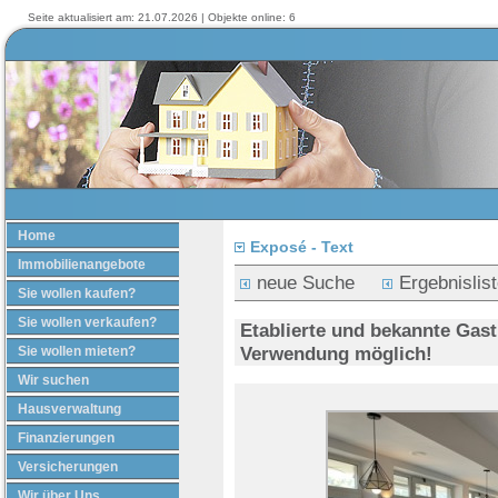
Seite aktualisiert am: 21.07.2026 | Objekte online: 6
Home
Exposé - Text
Immobilienangebote
neue Suche
Ergebnislis
Sie wollen kaufen?
Sie wollen verkaufen?
Etablierte und bekannte Gast
Verwendung möglich!
Sie wollen mieten?
Wir suchen
Hausverwaltung
Finanzierungen
Versicherungen
Wir über Uns