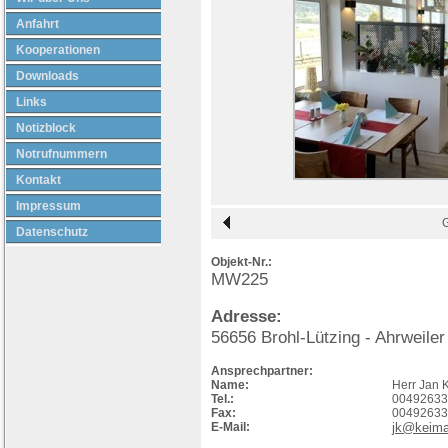
Anfahrt
Kooperationen
Downloads
Links
Notizblock
Notrufnummern
Kontakt
Impressum
Datenschutz
Objekt-Nr.:
MW225
Adresse:
56656
Brohl-Lützing
- Ahrweiler
Ansprechpartner:
Name:
Herr Jan 
Tel.:
00492633
Fax:
00492633
E-Mail:
jk@keima