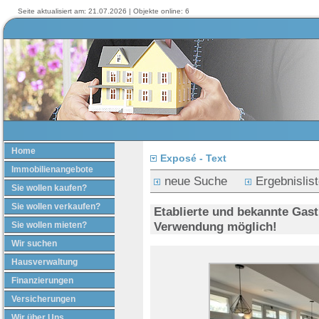
Seite aktualisiert am: 21.07.2026 | Objekte online: 6
Home
Exposé - Text
Immobilienangebote
neue Suche
Ergebnislis
Sie wollen kaufen?
Sie wollen verkaufen?
Etablierte und bekannte Gast
Verwendung möglich!
Sie wollen mieten?
Wir suchen
Hausverwaltung
Finanzierungen
Versicherungen
Wir über Uns