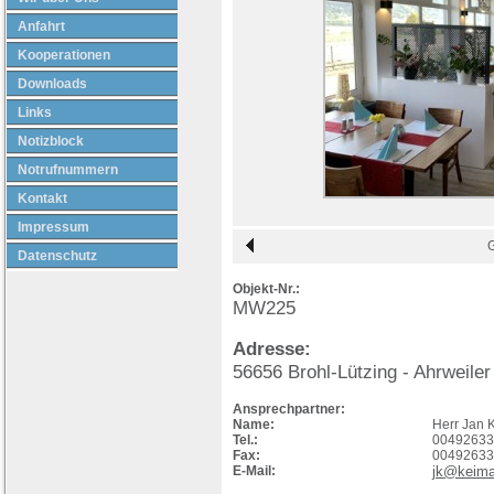
Anfahrt
Kooperationen
Downloads
Links
Notizblock
Notrufnummern
Kontakt
Impressum
Datenschutz
Objekt-Nr.:
MW225
Adresse:
56656
Brohl-Lützing
- Ahrweiler
Ansprechpartner:
Name:
Herr Jan 
Tel.:
00492633
Fax:
00492633
E-Mail:
jk@keima