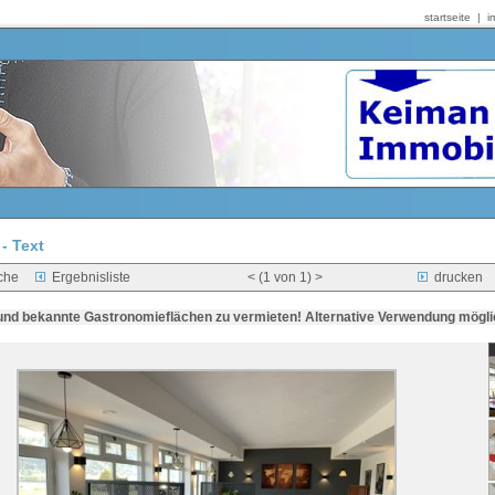
startseite
|
i
- Text
che
Ergebnisliste
< (1 von
1
) >
drucken
 und bekannte Gastronomieflächen zu vermieten! Alternative Verwendung mögli