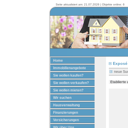
Seite aktualisiert am: 21.07.2026 | Objekte online: 6
Home
Exposé 
Immobilienangebote
neue Su
Sie wollen kaufen?
Etablierte
Sie wollen verkaufen?
Sie wollen mieten?
Wir suchen
Hausverwaltung
Finanzierungen
Versicherungen
Wir über Uns