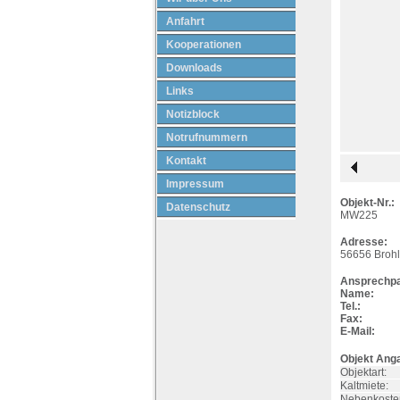
Anfahrt
Kooperationen
Downloads
Links
Notizblock
Notrufnummern
Kontakt
Impressum
Objekt-Nr.:
Datenschutz
MW225
Adresse:
56656
Brohl
Ansprechpa
Name:
Tel.:
Fax:
E-Mail:
Objekt Ang
Objektart:
Kaltmiete:
Nebenkoste