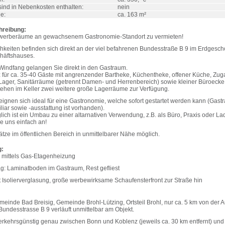
sind in Nebenkosten enthalten:
nein
e:
ca. 163 m²
hreibung:
werberäume an gewachsenem Gastronomie-Standort zu vermieten!
hkeiten befinden sich direkt an der viel befahrenen Bundesstraße B 9 im Erdgesch
häftshauses.
Windfang gelangen Sie direkt in den Gastraum.
tz für ca. 35-40 Gäste mit angrenzender Bartheke, Küchentheke, offener Küche, Zu
Lager, Sanitärräume (getrennt Damen- und Herrenbereich) sowie kleiner Büroecke
stehen im Keller zwei weitere große Lagerräume zur Verfügung.
ignen sich ideal für eine Gastronomie, welche sofort gestartet werden kann (Gast
iar sowie -ausstattung ist vorhanden).
ch ist ein Umbau zu einer altarnativen Verwendung, z.B. als Büro, Praxis oder La
e uns einfach an!
tze im öffentlichen Bereich in unmittelbarer Nähe möglich.
g:
 mittels Gas-Etagenheizung
g: Laminatboden im Gastraum, Rest gefliest
t Isolierverglasung, große werbewirksame Schaufensterfront zur Straße hin
einde Bad Breisig, Gemeinde Brohl-Lützing, Ortsteil Brohl, nur ca. 5 km von der 
 Bundesstrasse B 9 verläuft unmittelbar am Objekt.
verkehrsgünstig genau zwischen Bonn und Koblenz (jeweils ca. 30 km entfernt) und 