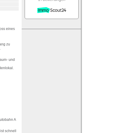
oss eines
gang zu
.
raum- und
denlokal.
Autobahn A
ist schnell