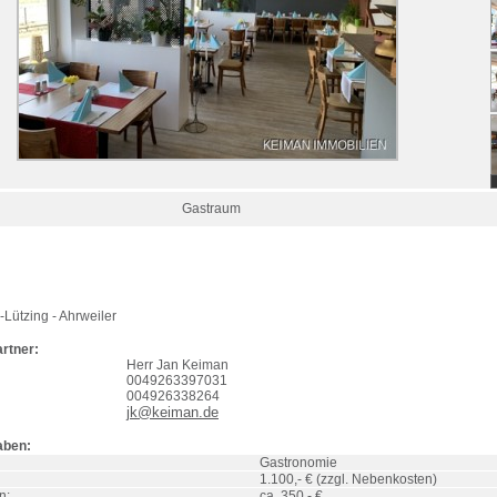
Gastraum
-Lützing
- Ahrweiler
rtner:
Herr Jan Keiman
0049263397031
004926338264
jk@keiman.de
aben:
Gastronomie
1.100,- € (zzgl. Nebenkosten)
n:
ca. 350,- €