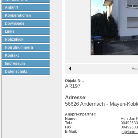
Anfahrt
Kooperationen
Downloads
Links
Notizblock
Notrufnummern
Kontakt
Impressum
Aus
Datenschutz
Objekt-Nr.:
AR197
Adresse:
56626
Andernach
- Mayen-Kobl
Ansprechpartner:
Name:
Herr Jan 
Tel.:
00492633
Fax:
00492633
E-Mail:
jk@keima