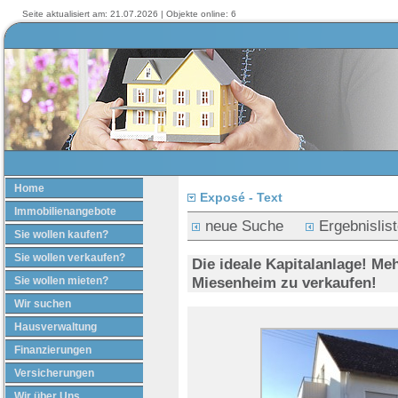
Seite aktualisiert am: 21.07.2026 | Objekte online: 6
Home
Exposé - Text
Immobilienangebote
neue Suche
Ergebnislis
Sie wollen kaufen?
Sie wollen verkaufen?
Die ideale Kapitalanlage! Me
Miesenheim zu verkaufen!
Sie wollen mieten?
Wir suchen
Hausverwaltung
Finanzierungen
Versicherungen
Wir über Uns