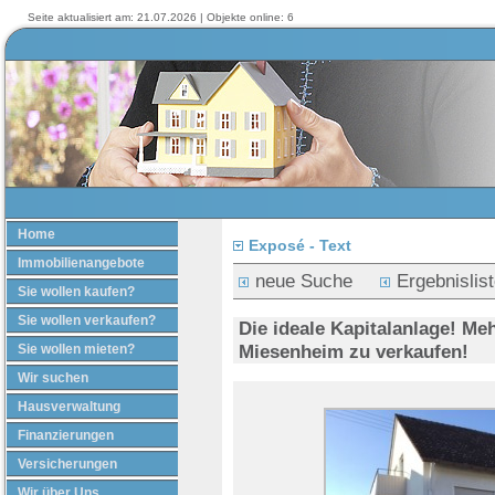
Seite aktualisiert am: 21.07.2026 | Objekte online: 6
Home
Exposé - Text
Immobilienangebote
neue Suche
Ergebnislis
Sie wollen kaufen?
Sie wollen verkaufen?
Die ideale Kapitalanlage! Me
Miesenheim zu verkaufen!
Sie wollen mieten?
Wir suchen
Hausverwaltung
Finanzierungen
Versicherungen
Wir über Uns