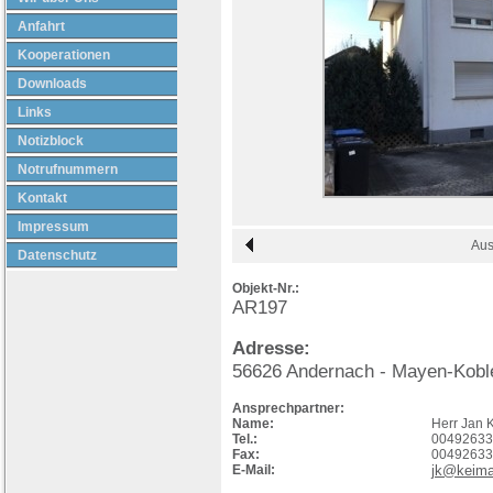
Anfahrt
Kooperationen
Downloads
Links
Notizblock
Notrufnummern
Kontakt
Impressum
Aus
Datenschutz
Objekt-Nr.:
AR197
Adresse:
56626
Andernach
- Mayen-Kobl
Ansprechpartner:
Name:
Herr Jan 
Tel.:
00492633
Fax:
00492633
E-Mail:
jk@keima