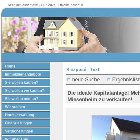
Seite aktualisiert am: 21.07.2026 | Objekte online: 6
Home
Exposé - Text
Immobilienangebote
neue Suche
Ergebnislis
Sie wollen kaufen?
Sie wollen verkaufen?
Die ideale Kapitalanlage! Me
Miesenheim zu verkaufen!
Sie wollen mieten?
Wir suchen
Hausverwaltung
Finanzierungen
Versicherungen
Wir über Uns