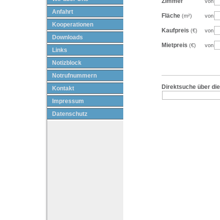
Zimmer
von
Anfahrt
Fläche
(m²)
von
Kooperationen
Kaufpreis
(€)
von
Downloads
Mietpreis
(€)
von
Links
Notizblock
Notrufnummern
Direktsuche über di
Kontakt
Impressum
Datenschutz