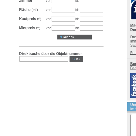
Zimmer
von
bis
Fläche
(m²)
von
bis
Kaufpreis
(€)
von
bis
Mit
Mietpreis
(€)
von
bis
De
Das
Imm
Sac
Fer
Direktsuche über die Objektnummer
Bes
Fa
Uns
Imm