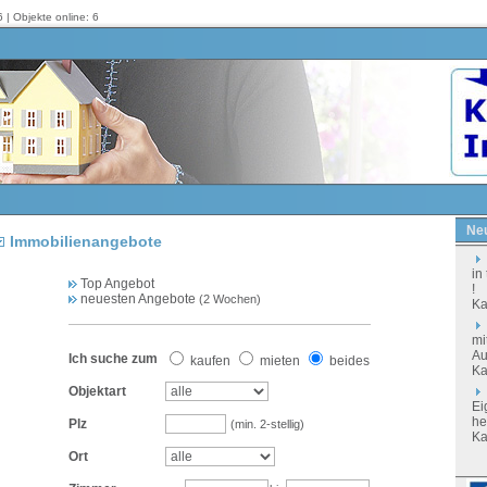
 | Objekte online: 6
Neu
Immobilienangebote
in
Top Angebot
!
neuesten Angebote
(2 Wochen)
Ka
mi
Au
Ich suche zum
kaufen
mieten
beides
Ka
Objektart
Ei
he
Plz
(min. 2-stellig)
Ka
Ort