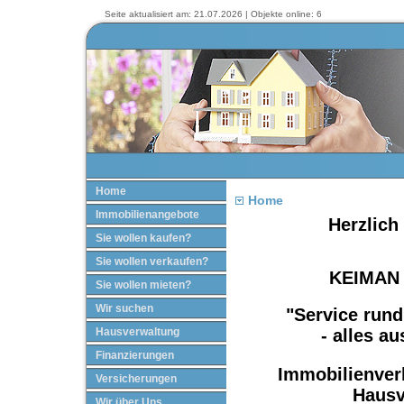
Seite aktualisiert am: 21.07.2026 | Objekte online: 6
Home
Home
Immobilienangebote
Herzlich
Sie wollen kaufen?
Sie wollen verkaufen?
KEIMAN
Sie wollen mieten?
Wir suchen
"Service rund
Hausverwaltung
- alles a
Finanzierungen
Immobilienverk
Versicherungen
Hausv
Wir über Uns