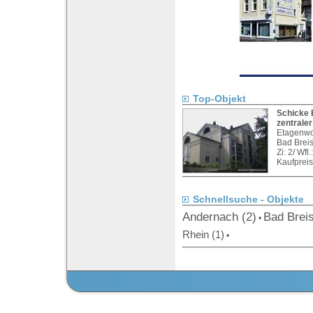
Top-Objekt
Schicke 
zentraler
Etagenw
Bad Breis
Zi: 2/ Wfl
Kaufpreis
Schnellsuche - Objekte
Andernach (2)
Bad Breis
•
Rhein (1)
•