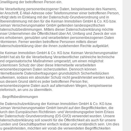
inwilligung der betroffenen Person ein.
Die Verarbeitung personenbezogener Daten, beispielsweise des Namens,
der Anschrift, E-Mail-Adresse oder Telefonnummer einer betroffenen Person,
erfolgt stets im Einklang mit der Datenschutz-Grundverordnung und in
Übereinstimmung mit den für die Keiman Immobilien GmbH & Co. KG bzw.
Keiman Versicherungsmakler GmbH geltenden landesspezifischen
Datenschutzbestimmungen. Mittels dieser Datenschutzerklärung möchte
unser Unternehmen die Öffentlichkeit über Art, Umfang und Zweck der von
uns erhobenen, genutzten und verarbeiteten personenbezogenen Daten
informieren. Ferner werden betroffene Personen mittels dieser
Datenschutzerklärung über die ihnen zustehenden Rechte aufgeklärt.
Die Keiman Immobilien GmbH & Co. KG bzw. Keiman Versicherungsmakler
GmbH hat als für die Verarbeitung Verantwortlicher zahlreiche technische
und organisatorische Maßnahmen umgesetzt, um einen möglichst
ückenlosen Schutz der über diese Internetseite verarbeiteten
personenbezogenen Daten sicherzustellen. Dennoch können
Internetbasierte Datenübertragungen grundsätzlich Sicherheitslücken
aufweisen, sodass ein absoluter Schutz nicht gewährleistet werden kann.
us diesem Grund steht es jeder betroffenen Person frei,
personenbezogene Daten auch auf alternativen Wegen, beispielsweise
elefonisch, an uns zu übermitteln.
1. Begriffsbestimmungen
Die Datenschutzerklärung der Keiman Immobilien GmbH & Co. KG bzw.
Keiman Versicherungsmakler GmbH beruht auf den Begrifflichkeiten, die
durch den Europäischen Richtlinien- und Verordnungsgeber beim Erlass
der Datenschutz-Grundverordnung (DS-GVO) verwendet wurden. Unsere
atenschutzerklärung soll sowohl für die Öffentlichkeit als auch für unsere
Kunden und Geschäftspartner einfach lesbar und verständlich sein. Um dies
zu gewährleisten, möchten wir vorab die verwendeten Begrifflichkeiten