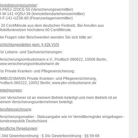
Registrierungsnummer
:
D-FN5J-J2OCE-50 (Versicherungsvermittler)
D-W-141-VQ5U-39 (Immobiliendarlehensvermittler)
D-F-141-UZS6-80 (Finanzanlagenvermittler)
* 20 Cent/Minute aus dem deutschen Festnetz. Bei Anrufen aus
Mobilfunknetzen höchstens 60 Cent/Minute.
Bei Fragen oder Beschwerden wenden Sie sich bitte an:
Schlichtungsstellen gem. § 42k VVG
Für Lebens- und Sachversicherungen:
Versicherungsombudsmann e.V., Postfach 080622, 10006 Berlin,
www.versicherungsombudsmann.de
Für Private Kranken- und Pflegeversicherung:
OMBUDSMANN Private Kranken- und Pflegeversicherung,
Postfach 060222, 10052 Berlin; www.pkv-ombudsmann.de
Beteiligungen
:
ein Versicherer ist an meinem Betrieb beteiligt und mein Betrieb ist an
keinem Versicherungsunternehmen beteiligt.
Berufsbezeichnung
:
Versicherungsmakler - Statusangabe wie im Vermittlerregister eingetragen -
Bundesrepublik Deutschland.
Berufliche Regelungen
:
§ 34d Gewerbeordnung - § 34c Gewerbeordnung - §§ 59-68