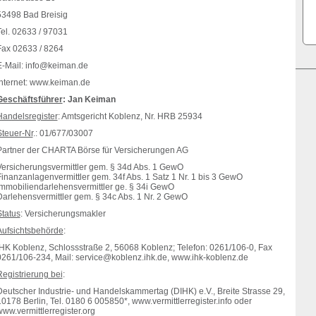
53498 Bad Breisig
Tel. 02633 / 97031
Fax 02633 / 8264
E-Mail: info@keiman.de
Internet: www.keiman.de
Geschäftsführer
: Jan Keiman
Handelsregister
: Amtsgericht Koblenz, Nr. HRB 25934
Steuer-Nr
.: 01/677/03007
Partner der CHARTA Börse für Versicherungen AG
Versicherungsvermittler gem. § 34d Abs. 1 GewO
Finanzanlagenvermittler gem. 34f Abs. 1 Satz 1 Nr. 1 bis 3 GewO
Immobiliendarlehensvermittler ge. § 34i GewO
Darlehensvermittler gem. § 34c Abs. 1 Nr. 2 GewO
Status
: Versicherungsmakler
Aufsichtsbehörde
:
IHK Koblenz, Schlossstraße 2, 56068 Koblenz; Telefon: 0261/106-0, Fax
0261/106-234, Mail: service@koblenz.ihk.de, www.ihk-koblenz.de
Registrierung bei
:
Deutscher Industrie- und Handelskammertag (DIHK) e.V., Breite Strasse 29,
0178 Berlin, Tel. 0180 6 005850*, www.vermittlerregister.info oder
ww.vermittlerregister.org