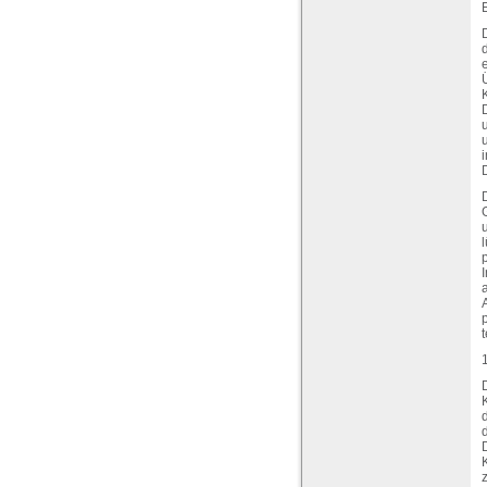
E
l
A
t
D