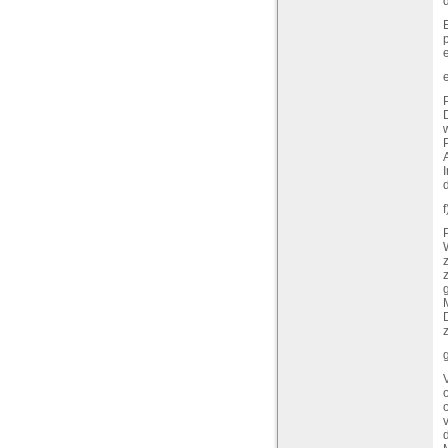
e
P
A
I
z
D
g
V
o