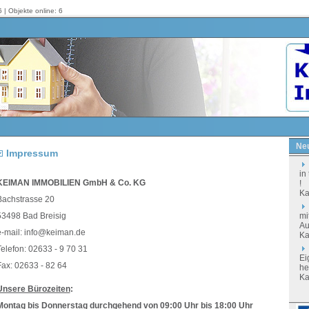
 | Objekte online: 6
Neu
Impressum
in
KEIMAN IMMOBILIEN GmbH & Co. KG
!
Ka
Bachstrasse 20
53498 Bad Breisig
mi
Au
e-mail: info@keiman.de
Ka
elefon: 02633 - 9 70 31
Ei
Fax: 02633 - 82 64
he
Ka
Unsere Bürozeiten
:
Montag bis Donnerstag durchgehend von 09:00 Uhr bis 18:00 Uhr