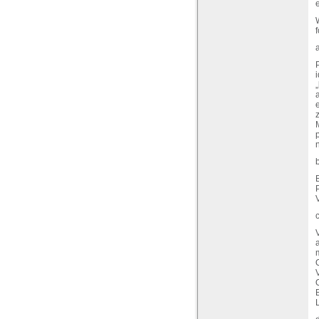
e
f
i
„
p
n
B
V