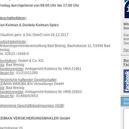
Freitag durchgehend von 08:00 Uhr bis 17:00 Uhr
Geschäftsführer
:
Mit
Jan Keiman & Daniela Keiman-Spies
De
Erlaubnis gem. § 34c GewO vom 28.12.2017
Das
Imm
Aufsichtsbehörde
:
Sac
Verbandsgemeindeverwaltung Bad Breisig, Bachstrasse 11, 53498 Bad
reisig,
Fer
Tel. 02633 / 4568-0
Bes
Rechtsform
: GmbH & Co. KG
Fa
itz
: Bad Breisig
Handelsregister
: Amtsgericht Koblenz Nr. HRA 21961
Steuer-Nr
.: 01/210/11289
Persönliche haftender Gesellschafter
:
KEIMAN IMMOBILIEN Verwaltungs GmbH
itz
: Bad Breisig
Handelsregister
: Amtsgericht Koblenz Nr. HRB 25933
Steuer-Nr
.: 01/666/02653
Uns
Imm
Allgemeine Geschäftsbedingungen (AGB)
KEIMAN VERSICHERUNGSMAKLER GmbH
Bachstrasse 20