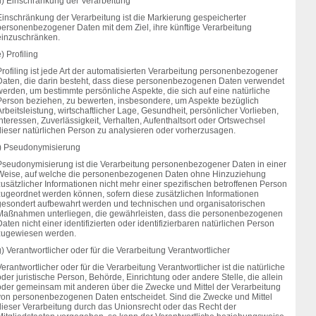
d) Einschränkung der Verarbeitung
Einschränkung der Verarbeitung ist die Markierung gespeicherter
personenbezogener Daten mit dem Ziel, ihre künftige Verarbeitung
einzuschränken.
) Profiling
rofiling ist jede Art der automatisierten Verarbeitung personenbezogener
Daten, die darin besteht, dass diese personenbezogenen Daten verwendet
werden, um bestimmte persönliche Aspekte, die sich auf eine natürliche
Person beziehen, zu bewerten, insbesondere, um Aspekte bezüglich
rbeitsleistung, wirtschaftlicher Lage, Gesundheit, persönlicher Vorlieben,
nteressen, Zuverlässigkeit, Verhalten, Aufenthaltsort oder Ortswechsel
dieser natürlichen Person zu analysieren oder vorherzusagen.
f) Pseudonymisierung
Pseudonymisierung ist die Verarbeitung personenbezogener Daten in einer
Weise, auf welche die personenbezogenen Daten ohne Hinzuziehung
usätzlicher Informationen nicht mehr einer spezifischen betroffenen Person
zugeordnet werden können, sofern diese zusätzlichen Informationen
gesondert aufbewahrt werden und technischen und organisatorischen
Maßnahmen unterliegen, die gewährleisten, dass die personenbezogenen
aten nicht einer identifizierten oder identifizierbaren natürlichen Person
zugewiesen werden.
) Verantwortlicher oder für die Verarbeitung Verantwortlicher
erantwortlicher oder für die Verarbeitung Verantwortlicher ist die natürliche
der juristische Person, Behörde, Einrichtung oder andere Stelle, die allein
oder gemeinsam mit anderen über die Zwecke und Mittel der Verarbeitung
von personenbezogenen Daten entscheidet. Sind die Zwecke und Mittel
dieser Verarbeitung durch das Unionsrecht oder das Recht der