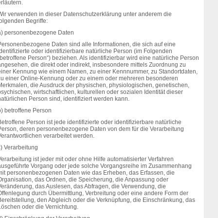
rläutern.
Wir verwenden in dieser Datenschutzerklärung unter anderem die
olgenden Begriffe:
a) personenbezogene Daten
Personenbezogene Daten sind alle Informationen, die sich auf eine
dentifizierte oder identifizierbare natürliche Person (im Folgenden
betroffene Person“) beziehen. Als identifizierbar wird eine natürliche Person
angesehen, die direkt oder indirekt, insbesondere mittels Zuordnung zu
einer Kennung wie einem Namen, zu einer Kennnummer, zu Standortdaten,
zu einer Online-Kennung oder zu einem oder mehreren besonderen
Merkmalen, die Ausdruck der physischen, physiologischen, genetischen,
sychischen, wirtschaftlichen, kulturellen oder sozialen Identität dieser
atürlichen Person sind, identifiziert werden kann.
b) betroffene Person
etroffene Person ist jede identifizierte oder identifizierbare natürliche
Person, deren personenbezogene Daten von dem für die Verarbeitung
Verantwortlichen verarbeitet werden.
c) Verarbeitung
erarbeitung ist jeder mit oder ohne Hilfe automatisierter Verfahren
ausgeführte Vorgang oder jede solche Vorgangsreihe im Zusammenhang
mit personenbezogenen Daten wie das Erheben, das Erfassen, die
Organisation, das Ordnen, die Speicherung, die Anpassung oder
Veränderung, das Auslesen, das Abfragen, die Verwendung, die
Offenlegung durch Übermittlung, Verbreitung oder eine andere Form der
Bereitstellung, den Abgleich oder die Verknüpfung, die Einschränkung, das
Löschen oder die Vernichtung.