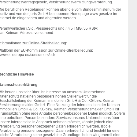
Versicherungsvertragsgesetz, Versicherungsvermittlungsverordnung.
Die beruflichen Regelungen können über die vom Bundesministerium der
Justiz und von der juris GmbH betriebenen Homepage www.gesetze-im-
internet.de eingesehen und abgerufen werden.
Verantwortlicher i.S.d. Presserechts und §§ 5 TMG, 55 RStV
:
Jan Keiman, Adresse vorstehend.
Informationen zur Online-Streitbeilegung
:
Plattform der EU-Kommission zur Online-Streitbeilegung:
www.ec.europa.eu/consumers/odr
Rechtliche Hinweise
Datenschutzerklärung
Wir freuen uns sehr über Ihr Interesse an unserem Unternehmen.
Datenschutz hat einen besonders hohen Stellenwert für die
Geschäftsleitung der Keiman Immobilien GmbH & Co. KG bzw. Keiman
Versicherungsmakler GmbH. Eine Nutzung der Internetseiten der Keiman
Immobilien GmbH & Co. KG bzw. Keiman Versicherungsmakler GmbH ist
grundsätzlich ohne jede Angabe personenbezogener Daten möglich. Sofern
eine betroffene Person besondere Services unseres Unternehmens über
unsere Internetseite in Anspruch nehmen möchte, könnte jedoch eine
Verarbeitung personenbezogener Daten erforderlich werden. Ist die
Verarbeitung personenbezogener Daten erforderlich und besteht für eine
solche Verarbeitung keine gesetzliche Grundlage, holen wir generell eine