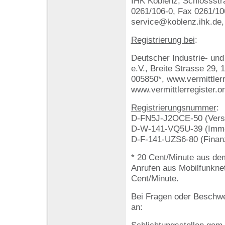
IHK Koblenz, Schlossstra
0261/106-0, Fax 0261/106
service@koblenz.ihk.de,
Registrierung bei
:
Deutscher Industrie- u
e.V., Breite Strasse 29, 
005850*, www.vermittlerr
www.vermittlerregister.o
Registrierungsnummer
:
D-FN5J-J2OCE-50 (Versi
D-W-141-VQ5U-39 (Immob
D-F-141-UZS6-80 (Finanz
* 20 Cent/Minute aus de
Anrufen aus Mobilfunkne
Cent/Minute.
Bei Fragen oder Beschwe
an: