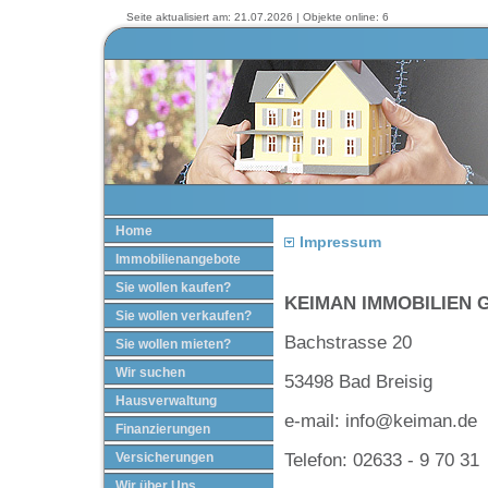
Seite aktualisiert am: 21.07.2026 | Objekte online: 6
Home
Impressum
Immobilienangebote
Sie wollen kaufen?
KEIMAN IMMOBILIEN 
Sie wollen verkaufen?
Bachstrasse 20
Sie wollen mieten?
Wir suchen
53498 Bad Breisig
Hausverwaltung
e-mail: info@keiman.de
Finanzierungen
Telefon: 02633 - 9 70 31
Versicherungen
Wir über Uns