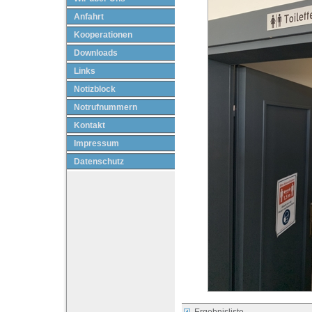
Anfahrt
Kooperationen
Downloads
Links
Notizblock
Notrufnummern
Kontakt
Impressum
Datenschutz