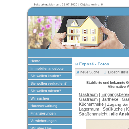
Seite aktualisiert am: 21.07.2026 | Objekte online: 6
Home
Exposé - Fotos
Immobilienangebote
neue Suche
Ergebnisliste
Sie wollen kaufen?
Etablierte und bekannte 
Sie wollen verkaufen?
Alternative 
Sie wollen mieten?
Gastraum
Eingangsberei
|
Wir suchen
Gastraum
Bartheke
Gas
|
|
Küchentheke
|
Zugang San
Hausverwaltung
Lagerraum
Spülküche
K
|
|
Finanzierungen
Straßenansicht
alle Ansi
|
Versicherungen
Wir über Uns