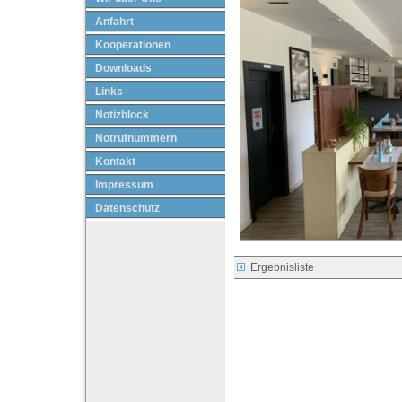
Anfahrt
Kooperationen
Downloads
Links
Notizblock
Notrufnummern
Kontakt
Impressum
Datenschutz
Ergebnisliste