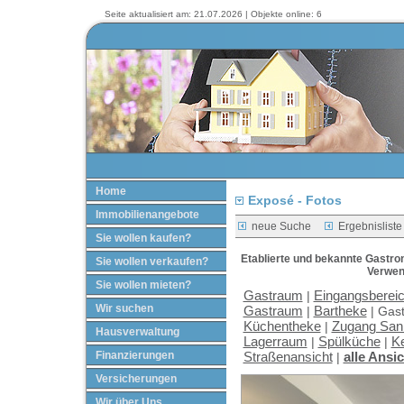
Seite aktualisiert am: 21.07.2026 | Objekte online: 6
Home
Exposé - Fotos
Immobilienangebote
neue Suche
Ergebnisliste
Sie wollen kaufen?
Etablierte und bekannte Gastro
Sie wollen verkaufen?
Verwen
Sie wollen mieten?
Gastraum
Eingangsberei
|
Wir suchen
Gastraum
Bartheke
|
|
Gas
Küchentheke
Zugang San
|
Hausverwaltung
Lagerraum
Spülküche
Ke
|
|
Finanzierungen
Straßenansicht
alle Ansi
|
Versicherungen
Wir über Uns