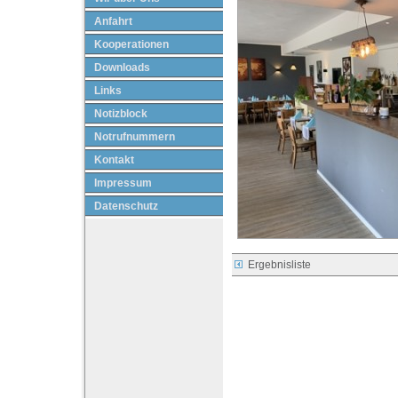
Anfahrt
Kooperationen
Downloads
Links
Notizblock
Notrufnummern
Kontakt
Impressum
Datenschutz
Ergebnisliste