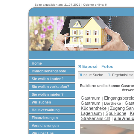
Seite aktualisiert am: 21.07.2026 | Objekte online: 6
Home
Exposé - Fotos
Immobilienangebote
neue Suche
Ergebnisliste
Sie wollen kaufen?
Etablierte und bekannte Gastro
Sie wollen verkaufen?
Verwen
Sie wollen mieten?
Gastraum
Eingangsberei
|
Wir suchen
Gastraum
Gas
|
Bartheke |
Küchentheke
Zugang San
|
Hausverwaltung
Lagerraum
Spülküche
Ke
|
|
Finanzierungen
Straßenansicht
alle Ansi
|
Versicherungen
Wir über Uns