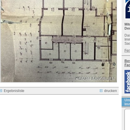
Mit
De
Das
Imm
Sac
Fer
Bes
Fa
Ergebnisliste
drucken
Uns
Imm