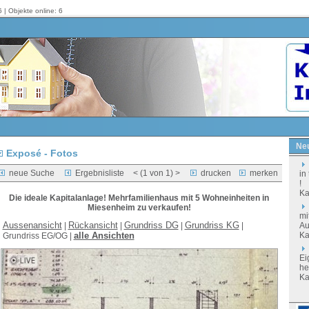
 | Objekte online: 6
Neu
Exposé - Fotos
neue Suche
Ergebnisliste
< (1 von
1
) >
drucken
merken
in
!
Ka
Die ideale Kapitalanlage! Mehrfamilienhaus mit 5 Wohneinheiten in
Miesenheim zu verkaufen!
mi
Aussenansicht
Rückansicht
Grundriss DG
Grundriss KG
|
|
|
|
Au
alle Ansichten
Ka
Grundriss EG/OG |
Ei
he
Ka