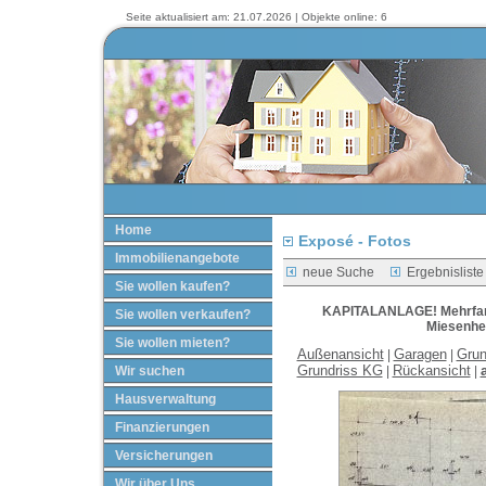
Seite aktualisiert am: 21.07.2026 | Objekte online: 6
Home
Exposé - Fotos
Immobilienangebote
neue Suche
Ergebnisliste
Sie wollen kaufen?
KAPITALANLAGE! Mehrfami
Sie wollen verkaufen?
Miesenhe
Sie wollen mieten?
Außenansicht
Garagen
Grun
|
|
Grundriss KG
Rückansicht
Wir suchen
|
|
Hausverwaltung
Finanzierungen
Versicherungen
Wir über Uns