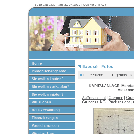
Seite aktualisiert am: 21.07.2026 | Objekte online: 6
Home
Exposé - Fotos
Immobilienangebote
neue Suche
Ergebnisliste
Sie wollen kaufen?
KAPITALANLAGE! Mehrfami
Sie wollen verkaufen?
Miesenhe
Sie wollen mieten?
Außenansicht
Garagen
Grun
|
|
Grundriss KG
Rückansicht
Wir suchen
|
|
Hausverwaltung
Finanzierungen
Versicherungen
Wir über Uns