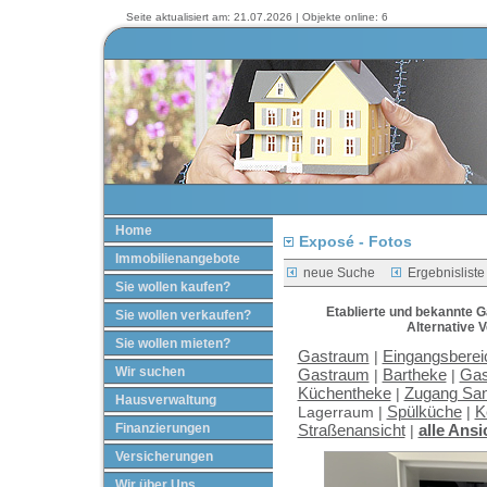
Seite aktualisiert am: 21.07.2026 | Objekte online: 6
Home
Exposé - Fotos
Immobilienangebote
neue Suche
Ergebnisliste
Sie wollen kaufen?
Etablierte und bekannte 
Sie wollen verkaufen?
Alternative 
Sie wollen mieten?
Gastraum
Eingangsberei
|
Wir suchen
Gastraum
Bartheke
Gas
|
|
Küchentheke
Zugang San
|
Hausverwaltung
Spülküche
K
Lagerraum |
|
Finanzierungen
Straßenansicht
alle Ansi
|
Versicherungen
Wir über Uns