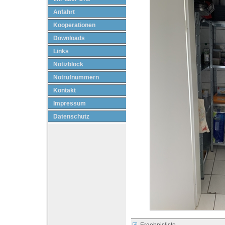
Anfahrt
Kooperationen
Downloads
Links
Notizblock
Notrufnummern
Kontakt
Impressum
Datenschutz