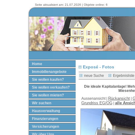
Seite aktualisiert am: 21.07.2026 | Objekte online: 6
Home
Exposé - Fotos
Immobilienangebote
neue Suche
Ergebnisliste
Sie wollen kaufen?
Die ideale Kapitalanlage! Meh
Sie wollen verkaufen?
Miesenhe
Sie wollen mieten?
Rückansicht
G
Aussenansicht |
|
Grundriss EG/OG
alle Ansic
Wir suchen
|
Hausverwaltung
Finanzierungen
Versicherungen
Wir über Uns