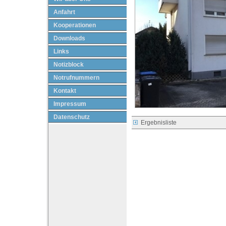
Anfahrt
Kooperationen
Downloads
Links
Notizblock
Notrufnummern
Kontakt
Impressum
Datenschutz
Ergebnisliste