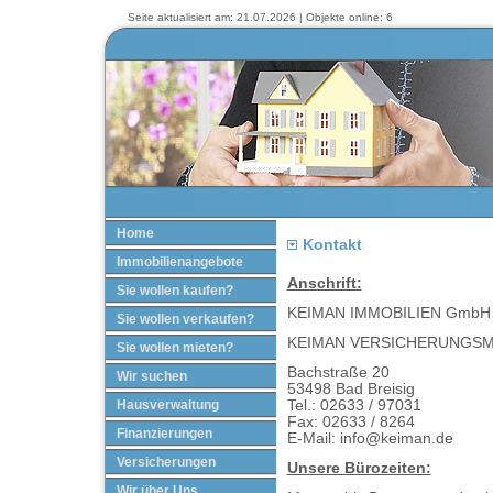
Seite aktualisiert am: 21.07.2026 | Objekte online: 6
Home
Kontakt
Immobilienangebote
Anschrift:
Sie wollen kaufen?
KEIMAN IMMOBILIEN GmbH 
Sie wollen verkaufen?
KEIMAN VERSICHERUNGS
Sie wollen mieten?
Bachstraße 20
Wir suchen
53498 Bad Breisig
Hausverwaltung
Tel.: 02633 / 97031
Fax: 02633 / 8264
Finanzierungen
E-Mail: info@keiman.de
Versicherungen
Unsere Bürozeiten:
Wir über Uns