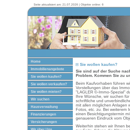
Seite aktualisiert am: 21.07.2026 | Objekte online: 6
Home
Sie wollen kaufen?
Immobilienangebote
Sie sind auf der Suche nac
Problem. Kommen Sie zu u
Sie wollen kaufen?
Beim Kaufvorhaben führen wir
Sie wollen verkaufen?
Vorstellungen über das Immo
Sie wollen mieten?
"LAGLER ©-Immo-Spezial" dur
Ihre Wünsche, wir suchen für
Wir suchen
schriftliche und unverbindli
mit allen möglichen Anlagen 
Hausverwaltung
Fotos, etc. zu. Bei weiterem 
einen Besichtigungstermin mi
Finanzierungen
genaueren Eindruck vom Ob
Versicherungen
Weiterhin stehen wir Ihnen b
Wir über Uns