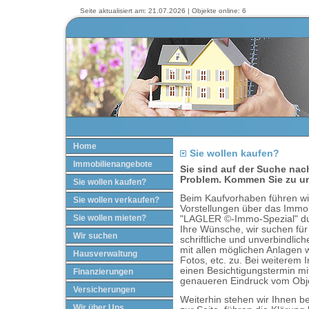
Seite aktualisiert am: 21.07.2026 | Objekte online: 6
Home
Sie wollen kaufen?
Immobilienangebote
Sie sind auf der Suche nac
Problem. Kommen Sie zu u
Sie wollen kaufen?
Beim Kaufvorhaben führen wir
Sie wollen verkaufen?
Vorstellungen über das Immo
Sie wollen mieten?
"LAGLER ©-Immo-Spezial" dur
Ihre Wünsche, wir suchen für
Wir suchen
schriftliche und unverbindli
mit allen möglichen Anlagen 
Hausverwaltung
Fotos, etc. zu. Bei weiterem 
einen Besichtigungstermin mi
Finanzierungen
genaueren Eindruck vom Ob
Versicherungen
Weiterhin stehen wir Ihnen b
Wir über Uns