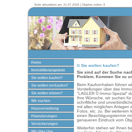
Seite aktualisiert am: 21.07.2026 | Objekte online: 6
Home
Sie wollen kaufen?
Immobilienangebote
Sie sind auf der Suche nac
Problem. Kommen Sie zu u
Sie wollen kaufen?
Beim Kaufvorhaben führen wir
Sie wollen verkaufen?
Vorstellungen über das Immo
Sie wollen mieten?
"LAGLER ©-Immo-Spezial" dur
Ihre Wünsche, wir suchen für
Wir suchen
schriftliche und unverbindli
mit allen möglichen Anlagen 
Hausverwaltung
Fotos, etc. zu. Bei weiterem 
einen Besichtigungstermin mi
Finanzierungen
genaueren Eindruck vom Ob
Versicherungen
Weiterhin stehen wir Ihnen b
Wir über Uns