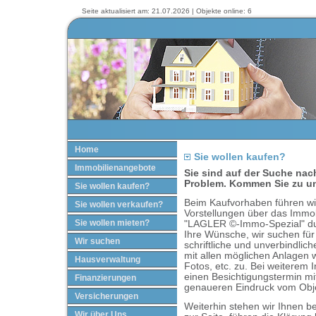
Seite aktualisiert am: 21.07.2026 | Objekte online: 6
Home
Sie wollen kaufen?
Immobilienangebote
Sie sind auf der Suche nac
Problem. Kommen Sie zu u
Sie wollen kaufen?
Beim Kaufvorhaben führen wir
Sie wollen verkaufen?
Vorstellungen über das Immo
Sie wollen mieten?
"LAGLER ©-Immo-Spezial" dur
Ihre Wünsche, wir suchen für
Wir suchen
schriftliche und unverbindli
mit allen möglichen Anlagen 
Hausverwaltung
Fotos, etc. zu. Bei weiterem 
einen Besichtigungstermin mi
Finanzierungen
genaueren Eindruck vom Ob
Versicherungen
Weiterhin stehen wir Ihnen b
Wir über Uns