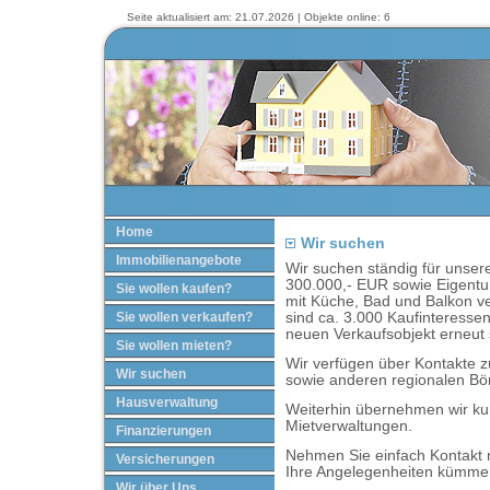
Seite aktualisiert am: 21.07.2026 | Objekte online: 6
Home
Wir suchen
Immobilienangebote
Wir suchen ständig für unser
300.000,- EUR sowie Eigent
Sie wollen kaufen?
mit Küche, Bad und Balkon ve
Sie wollen verkaufen?
sind ca. 3.000 Kaufinteressen
neuen Verkaufsobjekt erneut 
Sie wollen mieten?
Wir verfügen über Kontakte z
Wir suchen
sowie anderen regionalen Bö
Hausverwaltung
Weiterhin übernehmen wir ku
Mietverwaltungen.
Finanzierungen
Nehmen Sie einfach Kontakt 
Versicherungen
Ihre Angelegenheiten kümme
Wir über Uns