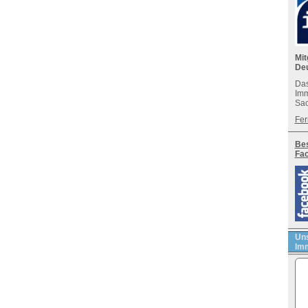
Mit
De
Das
Imm
Sac
Fer
Bes
Fa
Uns
Imm