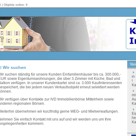
 | Objekte online: 6
Neu
Wir suchen
Wir suchen ständig für unsere Kunden Einfamilienhäuser bis ca. 300.000,-
in
EUR sowie Eigentumswohnungen, die über 3 Zimmer mit Küche, Bad und
!
Balkon verfügen. In unserer Kundenkartei sind ca. 3.000 Kaufinteressenten
Ka
gespeichert, die bei jedem neuen Verkaufsobjekt erneut selektiert werden
können.
mi
Wir verfügen über Kontakte zur IVD Immobilienbörse Mittelrhein sowie
Au
anderen regionalen Börsen.
Ka
Weiterhin übernehmen wir kurzfristig gerne WEG- und Mietverwaltungen.
Ei
he
Nehmen Sie einfach Kontakt mit uns auf und wir werden uns um Ihre
Ka
Angelegenheiten kümmern.