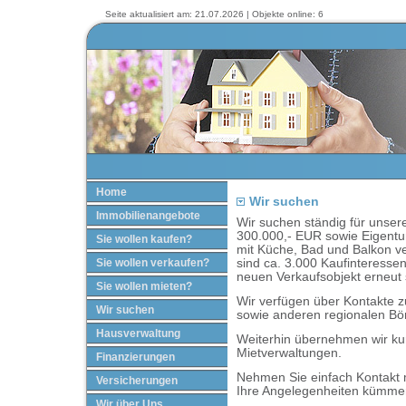
Seite aktualisiert am: 21.07.2026 | Objekte online: 6
Home
Wir suchen
Immobilienangebote
Wir suchen ständig für unser
300.000,- EUR sowie Eigent
Sie wollen kaufen?
mit Küche, Bad und Balkon ve
Sie wollen verkaufen?
sind ca. 3.000 Kaufinteressen
neuen Verkaufsobjekt erneut 
Sie wollen mieten?
Wir verfügen über Kontakte z
Wir suchen
sowie anderen regionalen Bö
Hausverwaltung
Weiterhin übernehmen wir ku
Mietverwaltungen.
Finanzierungen
Nehmen Sie einfach Kontakt 
Versicherungen
Ihre Angelegenheiten kümme
Wir über Uns