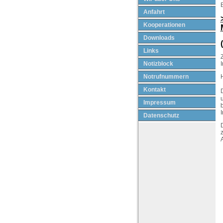
B
Anfahrt
Kooperationen
Downloads
Links
Z
Notizblock
Notrufnummern
Kontakt
D
u
Impressum
b
I
Datenschutz