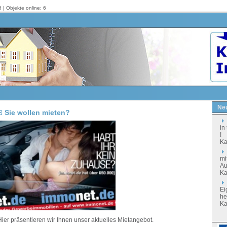
 | Objekte online: 6
Neu
Sie wollen mieten?
in
!
Ka
mi
Au
Ka
Ei
he
Ka
ier präsentieren wir Ihnen unser aktuelles Mietangebot.