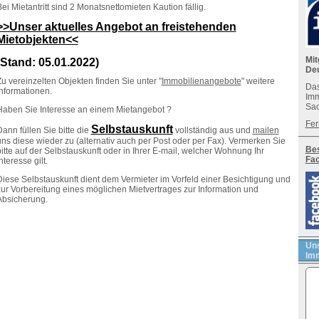
ei Mietantritt sind 2 Monatsnettomieten Kaution fällig.
>>Unser aktuelles Angebot an freistehenden
Mietobjekten<<
Mit
(Stand: 05.01.2022)
De
u vereinzelten Objekten finden Sie unter "
Immobilienangebote
" weitere
Das
Informationen.
Imm
Sac
Haben Sie Interesse an einem Mietangebot ?
Fer
Selbstauskunft
ann füllen Sie bitte die
vollständig aus und
mailen
ns diese wieder zu (alternativ auch per Post oder per Fax). Vermerken Sie
Bes
itte auf der Selbstauskunft oder in Ihrer E-mail, welcher Wohnung Ihr
Fa
nteresse gilt.
Diese Selbstauskunft dient dem Vermieter im Vorfeld einer Besichtigung und
zur Vorbereitung eines möglichen Mietvertrages zur Information und
Absicherung.
Uns
Imm