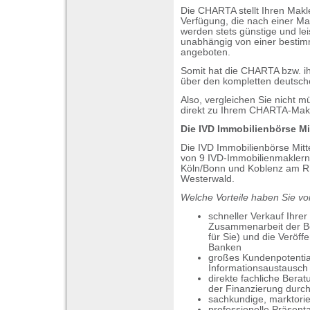
Die CHARTA stellt Ihren Mak
Verfügung, die nach einer
Mar
werden stets günstige und le
unabhängig von einer bestim
angeboten.
Somit hat die CHARTA bzw. ih
über den kompletten
deutsch
Also, vergleichen Sie nicht
direkt zu Ihrem CHARTA-Makl
Die IVD Immobilienbörse Mi
Die IVD Immobilienbörse Mitt
von 9 IVD-Immobilienmaklern 
Köln/Bonn und Koblenz am Rh
Westerwald.
Welche Vorteile haben Sie vo
schneller Verkauf Ihrer
Zusammenarbeit der Bö
für Sie) und die Veröf
Banken
großes Kundenpotentia
Informationsaustausch
direkte fachliche Bera
der Finanzierung durc
sachkundige, marktorie
professionelle Präsenta