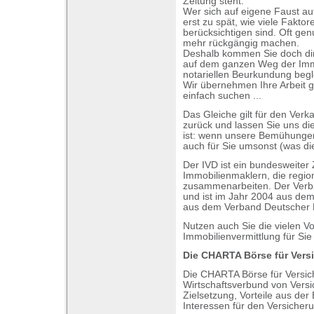
Zeitung steht.
Wer sich auf eigene Faust au
erst zu spät, wie viele Fakto
berücksichtigen sind. Oft gen
mehr rückgängig machen.
Deshalb kommen Sie doch dire
auf dem ganzen Weg der Imm
notariellen Beurkundung begleit
Wir übernehmen Ihre Arbeit g
einfach suchen ...
Das Gleiche gilt für den Verk
zurück und lassen Sie uns di
ist: wenn unsere Bemühungen 
auch für Sie umsonst (was die 
Der IVD ist ein bundesweite
Immobilienmaklern, die region
zusammenarbeiten. Der Verba
und ist im Jahr 2004 aus de
aus dem Verband Deutscher 
Nutzen auch Sie die vielen Vor
Immobilienvermittlung für Sie
Die CHARTA Börse für Vers
Die CHARTA Börse für Versic
Wirtschaftsverbund von Vers
Zielsetzung, Vorteile aus d
Interessen für den Versicher