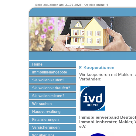
Seite aktualisiert am: 21.07.2026 | Objekte online: 6
Home
Kooperationen
Immobilienangebote
Wir kooperieren mit Maklern d
Verbänden:
Sie wollen kaufen?
Sie wollen verkaufen?
Sie wollen mieten?
Wir suchen
Hausverwaltung
Immobilienverband Deutsc
Finanzierungen
Immobilienberater, Makler,
e.V.
Versicherungen
Wir über Uns