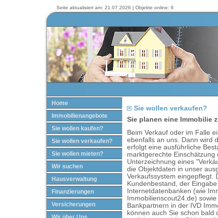
Seite aktualisiert am: 21.07.2026 | Objekte online: 6
Home
Sie wollen verkaufen?
Immobilienangebote
Sie planen eine Immobilie 
Sie wollen kaufen?
Beim Verkauf oder im Falle e
ebenfalls an uns. Dann wird d
Sie wollen verkaufen?
erfolgt eine ausführliche Be
Sie wollen mieten?
marktgerechte Einschätzung 
Unterzeichnung eines "Verkäu
Wir suchen
die Objektdaten in unser aus
Verkaufssystem eingepflegt. 
Hausverwaltung
Kundenbestand, der Eingabe 
Internetdatenbanken (wie Im
Finanzierungen
Immobilienscout24.de) sowie
Versicherungen
Bankpartnern in der IVD Immob
können auch Sie schon bald 
Wir über Uns