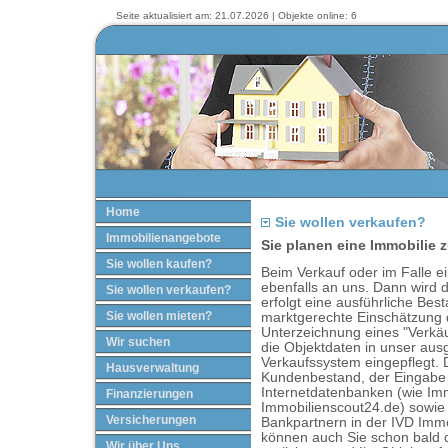
Seite aktualisiert am: 21.07.2026 | Objekte online: 6
Home
Sie wollen verkaufen?
Immobilienangebote
Sie planen eine Immobilie 
Sie wollen kaufen?
Beim Verkauf oder im Falle e
ebenfalls an uns. Dann wird d
Sie wollen verkaufen?
erfolgt eine ausführliche Be
Sie wollen mieten?
marktgerechte Einschätzung 
Unterzeichnung eines "Verkäu
Wir suchen
die Objektdaten in unser aus
Verkaufssystem eingepflegt. 
Hausverwaltung
Kundenbestand, der Eingabe 
Internetdatenbanken (wie Im
Finanzierungen
Immobilienscout24.de) sowie
Versicherungen
Bankpartnern in der IVD Immob
können auch Sie schon bald 
Wir über Uns