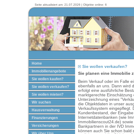
Seite aktualisiert am: 21.07.2026 | Objekte online: 6
Home
Sie wollen verkaufen?
Immobilienangebote
Sie planen eine Immobilie 
Sie wollen kaufen?
Beim Verkauf oder im Falle e
ebenfalls an uns. Dann wird d
Sie wollen verkaufen?
erfolgt eine ausführliche Be
Sie wollen mieten?
marktgerechte Einschätzung 
Unterzeichnung eines "Verkäu
Wir suchen
die Objektdaten in unser aus
Verkaufssystem eingepflegt. 
Hausverwaltung
Kundenbestand, der Eingabe 
Internetdatenbanken (wie Im
Finanzierungen
Immobilienscout24.de) sowie
Versicherungen
Bankpartnern in der IVD Immob
können auch Sie schon bald 
Wir über Uns