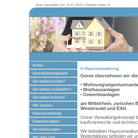
Seite aktualisiert am: 21.07.2026 | Objekte online: 6
Home
Hausverwaltung
Immobilienangebote
Gerne übernehmen wir die
Sie wollen kaufen?
• Wohnungseigentumsanl
Sie wollen verkaufen?
• Miethausanlagen
• Gewerbeanlagen
Sie wollen mieten?
am Mittelrhein, zwischen
Wir suchen
Westerwald und Eifel.
Hausverwaltung
Unser Verwaltungskonzept be
Finanzierungen
kaufmännische und technisc
Versicherungen
Wir betreiben Hausverwaltun
Weiterbildung befinden wir u
Wir über Uns