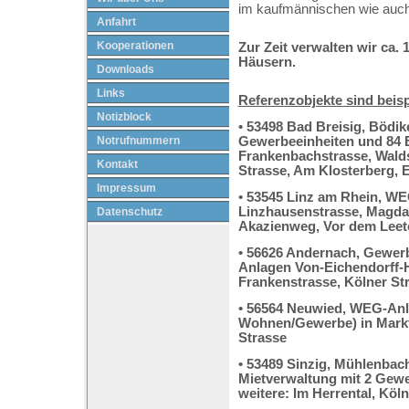
im kaufmännischen wie auch
Anfahrt
Kooperationen
Zur Zeit verwalten wir ca.
Häusern.
Downloads
Links
Referenzobjekte sind beisp
Notizblock
• 53498 Bad Breisig, Bödi
Notrufnummern
Gewerbeeinheiten und 84 
Frankenbachstrasse, Walds
Kontakt
Strasse, Am Klosterberg, Ei
Impressum
• 53545 Linz am Rhein, WE
Linzhausenstrasse, Magda
Datenschutz
Akazienweg, Vor dem Leeto
• 56626 Andernach, Gewer
Anlagen Von-Eichendorff
Frankenstrasse, Kölner Str
• 56564 Neuwied, WEG-Anl
Wohnen/Gewerbe) in Markt
Strasse
• 53489 Sinzig, Mühlenbac
Mietverwaltung mit 2 Gew
weitere: Im Herrental, Kölne