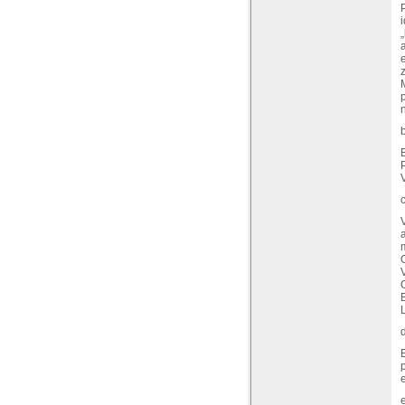
i
„
p
n
B
V
e