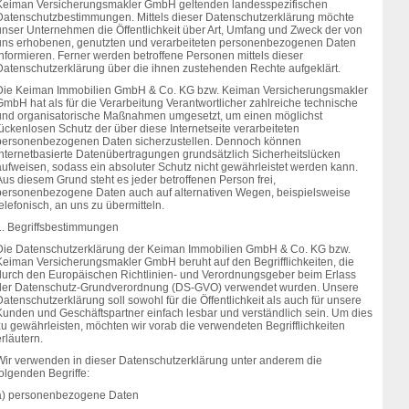
Keiman Versicherungsmakler GmbH geltenden landesspezifischen
Datenschutzbestimmungen. Mittels dieser Datenschutzerklärung möchte
unser Unternehmen die Öffentlichkeit über Art, Umfang und Zweck der von
uns erhobenen, genutzten und verarbeiteten personenbezogenen Daten
informieren. Ferner werden betroffene Personen mittels dieser
Datenschutzerklärung über die ihnen zustehenden Rechte aufgeklärt.
Die Keiman Immobilien GmbH & Co. KG bzw. Keiman Versicherungsmakler
GmbH hat als für die Verarbeitung Verantwortlicher zahlreiche technische
und organisatorische Maßnahmen umgesetzt, um einen möglichst
ückenlosen Schutz der über diese Internetseite verarbeiteten
personenbezogenen Daten sicherzustellen. Dennoch können
Internetbasierte Datenübertragungen grundsätzlich Sicherheitslücken
aufweisen, sodass ein absoluter Schutz nicht gewährleistet werden kann.
us diesem Grund steht es jeder betroffenen Person frei,
personenbezogene Daten auch auf alternativen Wegen, beispielsweise
elefonisch, an uns zu übermitteln.
1. Begriffsbestimmungen
Die Datenschutzerklärung der Keiman Immobilien GmbH & Co. KG bzw.
Keiman Versicherungsmakler GmbH beruht auf den Begrifflichkeiten, die
durch den Europäischen Richtlinien- und Verordnungsgeber beim Erlass
der Datenschutz-Grundverordnung (DS-GVO) verwendet wurden. Unsere
atenschutzerklärung soll sowohl für die Öffentlichkeit als auch für unsere
Kunden und Geschäftspartner einfach lesbar und verständlich sein. Um dies
zu gewährleisten, möchten wir vorab die verwendeten Begrifflichkeiten
rläutern.
Wir verwenden in dieser Datenschutzerklärung unter anderem die
olgenden Begriffe:
a) personenbezogene Daten