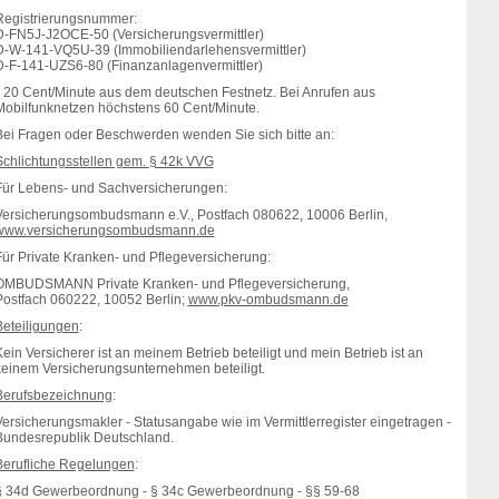
Registrierungsnummer:
D-FN5J-J2OCE-50 (Versicherungsvermittler)
D-W-141-VQ5U-39 (Immobiliendarlehensvermittler)
D-F-141-UZS6-80 (Finanzanlagenvermittler)
* 20 Cent/Minute aus dem deutschen Festnetz. Bei Anrufen aus
Mobilfunknetzen höchstens 60 Cent/Minute.
Bei Fragen oder Beschwerden wenden Sie sich bitte an:
Schlichtungsstellen gem. § 42k VVG
Für Lebens- und Sachversicherungen:
Versicherungsombudsmann e.V., Postfach 080622, 10006 Berlin,
www.versicherungsombudsmann.de
Für Private Kranken- und Pflegeversicherung:
OMBUDSMANN Private Kranken- und Pflegeversicherung,
Postfach 060222, 10052 Berlin;
www.pkv-ombudsmann.de
Beteiligungen
:
ein Versicherer ist an meinem Betrieb beteiligt und mein Betrieb ist an
keinem Versicherungsunternehmen beteiligt.
Berufsbezeichnung
:
Versicherungsmakler - Statusangabe wie im Vermittlerregister eingetragen -
Bundesrepublik Deutschland.
Berufliche Regelungen
:
§ 34d Gewerbeordnung - § 34c Gewerbeordnung - §§ 59-68