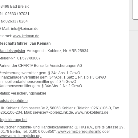
53498 Bad Breisig
Tel. 02633 / 97031
Fax 02633 / 8264
E-Mail: info@keiman.de
nternet:
www.keiman.de
Geschäftsführer
: Jan Keiman
Handelsregister
: Amtsgericht Koblenz, Nr. HRB 25934
Steuer-Nr
.: 01/677/03007
Partner der CHARTA Börse für Versicherungen AG
Versicherungsvermittler gem. § 34d Abs. 1 GewO
Finanzanlagenvermittler gem. 34f Abs. 1 Satz 1 Nr. 1 bis 3 GewO
Immobiliendarlehensvermittler ge. § 34i GewO
Darlehensvermittler gem. § 34c Abs. 1 Nr. 2 GewO
Status
: Versicherungsmakler
Aufsichtsbehörde
:
IHK Koblenz, Schlossstraße 2, 56068 Koblenz; Telefon: 0261/106-0, Fax
0261/106-234, Mail: service@koblenz.ihk.de,
www.ihk-koblenz.de
Registrierung bei
:
Deutscher Industrie- und Handelskammertag (DIHK) e.V., Breite Strasse 29,
10178 Berlin, Tel. 0180 6 005850*,
www.vermittlerregister.info
oder
ww.vermittlerregister.org