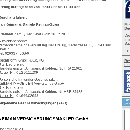
Montag bis Donnerstag durchgehend von 09:00 Uhr bis 18:00 Uhr
Freitag durchgehend von 08:00 Uhr bis 17:00 Uhr
Geschäftsführer
:
Jan Keiman & Daniela Keiman-Spies
Mit
De
Erlaubnis gem. § 34c GewO vom 28.12.2017
Das
Imm
Aufsichtsbehörde:
Sac
Verbandsgemeindeverwaltung Bad Breisig, Bachstrasse 11, 53498 Bad
reisig,
Fer
Tel. 02633 / 4568-0
Rechtsform
: GmbH & Co. KG
Bes
itz
: Bad Breisig
Fa
Handelsregister
: Amtsgericht Koblenz Nr. HRA 21961
Steuer-Nr
.: 01/210/11289
Persönliche haftender Gesellschafter
:
KEIMAN IMMOBILIEN Verwaltungs GmbH
itz
: Bad Breisig
Handelsregister
: Amtsgericht Koblenz Nr. HRB 25933
Steuer-Nr
.: 01/666/02653
Uns
Allgemeine Geschäftsbedingungen (AGB)
Imm
KEIMAN VERSICHERUNGSMAKLER GmbH
Bachstrasse 20