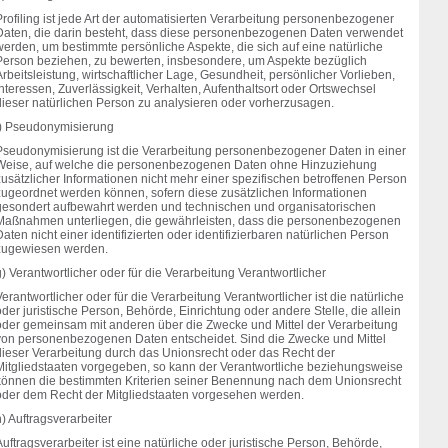
rofiling ist jede Art der automatisierten Verarbeitung personenbezogener
Daten, die darin besteht, dass diese personenbezogenen Daten verwendet
werden, um bestimmte persönliche Aspekte, die sich auf eine natürliche
Person beziehen, zu bewerten, insbesondere, um Aspekte bezüglich
rbeitsleistung, wirtschaftlicher Lage, Gesundheit, persönlicher Vorlieben,
nteressen, Zuverlässigkeit, Verhalten, Aufenthaltsort oder Ortswechsel
dieser natürlichen Person zu analysieren oder vorherzusagen.
f) Pseudonymisierung
Pseudonymisierung ist die Verarbeitung personenbezogener Daten in einer
Weise, auf welche die personenbezogenen Daten ohne Hinzuziehung
usätzlicher Informationen nicht mehr einer spezifischen betroffenen Person
zugeordnet werden können, sofern diese zusätzlichen Informationen
gesondert aufbewahrt werden und technischen und organisatorischen
Maßnahmen unterliegen, die gewährleisten, dass die personenbezogenen
aten nicht einer identifizierten oder identifizierbaren natürlichen Person
zugewiesen werden.
) Verantwortlicher oder für die Verarbeitung Verantwortlicher
erantwortlicher oder für die Verarbeitung Verantwortlicher ist die natürliche
der juristische Person, Behörde, Einrichtung oder andere Stelle, die allein
oder gemeinsam mit anderen über die Zwecke und Mittel der Verarbeitung
von personenbezogenen Daten entscheidet. Sind die Zwecke und Mittel
dieser Verarbeitung durch das Unionsrecht oder das Recht der
Mitgliedstaaten vorgegeben, so kann der Verantwortliche beziehungsweise
können die bestimmten Kriterien seiner Benennung nach dem Unionsrecht
oder dem Recht der Mitgliedstaaten vorgesehen werden.
) Auftragsverarbeiter
uftragsverarbeiter ist eine natürliche oder juristische Person, Behörde,