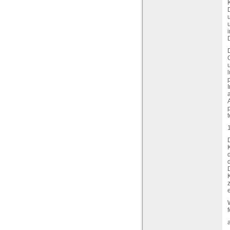
l
A
t
D
e
f