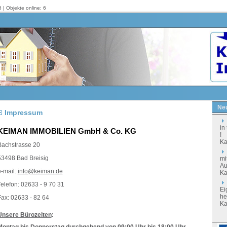
 | Objekte online: 6
Neu
Impressum
in
KEIMAN IMMOBILIEN GmbH & Co. KG
!
Ka
Bachstrasse 20
53498 Bad Breisig
mi
Au
e-mail:
info@keiman.de
Ka
elefon: 02633 - 9 70 31
Ei
he
Fax: 02633 - 82 64
Ka
Unsere Bürozeiten
: