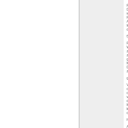
P
A
I
z
D
g
V
o
h
A