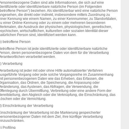
Personenbezogene Daten sind alle Informationen, die sich auf eine
dentifizierte oder identifizierbare natürliche Person (im Folgenden
betroffene Person“) beziehen. Als identifizierbar wird eine natürliche Person
angesehen, die direkt oder indirekt, insbesondere mittels Zuordnung zu
einer Kennung wie einem Namen, zu einer Kennnummer, zu Standortdaten,
zu einer Online-Kennung oder zu einem oder mehreren besonderen
Merkmalen, die Ausdruck der physischen, physiologischen, genetischen,
sychischen, wirtschaftlichen, kulturellen oder sozialen Identität dieser
atürlichen Person sind, identifiziert werden kann.
b) betroffene Person
etroffene Person ist jede identifizierte oder identifizierbare natürliche
Person, deren personenbezogene Daten von dem für die Verarbeitung
Verantwortlichen verarbeitet werden.
c) Verarbeitung
erarbeitung ist jeder mit oder ohne Hilfe automatisierter Verfahren
ausgeführte Vorgang oder jede solche Vorgangsreihe im Zusammenhang
mit personenbezogenen Daten wie das Erheben, das Erfassen, die
Organisation, das Ordnen, die Speicherung, die Anpassung oder
Veränderung, das Auslesen, das Abfragen, die Verwendung, die
Offenlegung durch Übermittlung, Verbreitung oder eine andere Form der
Bereitstellung, den Abgleich oder die Verknüpfung, die Einschränkung, das
Löschen oder die Vernichtung.
d) Einschränkung der Verarbeitung
Einschränkung der Verarbeitung ist die Markierung gespeicherter
personenbezogener Daten mit dem Ziel, ihre künftige Verarbeitung
einzuschränken.
) Profiling