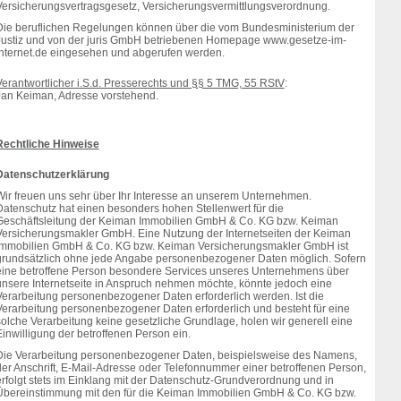
Versicherungsvertragsgesetz, Versicherungsvermittlungsverordnung.
Die beruflichen Regelungen können über die vom Bundesministerium der
Justiz und von der juris GmbH betriebenen Homepage www.gesetze-im-
internet.de eingesehen und abgerufen werden.
Verantwortlicher i.S.d. Presserechts und §§ 5 TMG, 55 RStV
:
Jan Keiman, Adresse vorstehend.
Rechtliche Hinweise
Datenschutzerklärung
Wir freuen uns sehr über Ihr Interesse an unserem Unternehmen.
Datenschutz hat einen besonders hohen Stellenwert für die
Geschäftsleitung der Keiman Immobilien GmbH & Co. KG bzw. Keiman
Versicherungsmakler GmbH. Eine Nutzung der Internetseiten der Keiman
Immobilien GmbH & Co. KG bzw. Keiman Versicherungsmakler GmbH ist
grundsätzlich ohne jede Angabe personenbezogener Daten möglich. Sofern
eine betroffene Person besondere Services unseres Unternehmens über
unsere Internetseite in Anspruch nehmen möchte, könnte jedoch eine
Verarbeitung personenbezogener Daten erforderlich werden. Ist die
Verarbeitung personenbezogener Daten erforderlich und besteht für eine
solche Verarbeitung keine gesetzliche Grundlage, holen wir generell eine
inwilligung der betroffenen Person ein.
Die Verarbeitung personenbezogener Daten, beispielsweise des Namens,
der Anschrift, E-Mail-Adresse oder Telefonnummer einer betroffenen Person,
erfolgt stets im Einklang mit der Datenschutz-Grundverordnung und in
Übereinstimmung mit den für die Keiman Immobilien GmbH & Co. KG bzw.